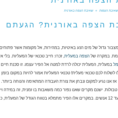
הצפה באורנית
איבת הצפות
»
שאיבת הצפה באורנית
ת הצפה באורנית? הגעתם
מצבור גדול של מים הנע באיטיות, במהירות, אל מקומות אשר פתוחים
אמת. במקרה של
הצפה במעלית
, זכרו: חייב טכנאי של המעליות. בלי א
ל
במעלית, המעלית יכולה לרדת למטה אל הפיר עצמו. זו סכנת חיים
לשלוח לכם טכנאי מעלית! טכנאי המעליות אמור להיות במקום בזמן
ז אנו נגיע למקום ונבחן את צורת העבודה המתאימה והנוחה ביותר. 
בולות. ישנם מקרים שאנו נפזר כמה משאבות בו זמנית, זה במידה וי
ואפשרות. ישנם פירים של מעליות אשר מותאמות ל8 עד 12 אנשים. במקרים אלו הפיר מתמלא בטווח הגודל של המעלית