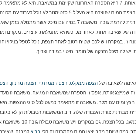
מקרים מסוימים, בעת הצורך. המספר הוא זה שמייצג אותה. 7 היא הספרה האחרונה שקיימת במשאבה. היא לא מת
הצפה של מים בגובה מעל 5 עד 7 סנטימטר! במקרה והצפת המים שנוצרה היא מעל ל 5 סנטימטר לא נוכל לעבוד עם מכ
משאבה זו לא מתאימה לפעולה של שאיבת הצפה באורנית להרמת גובה, משאבה 7 בנויה עם מיכל אשר מתמלא בזמן
דה של שאיבה אחת, לאחר מכן כשהיא מתמלאת, עוצרים, מנקזים וממ
ה זו. במקרה ויש לכם שטיח רטוב לאחר הצפה, נוכל לטפל בניקוי והח
ש לה מיכל הזרקה של חומרי חיטוי במידה וצריך.
אימה לשאיבה של
הצפה ממקלט
,
הצפה ממרתף
,
הצפה מחניון
,
הצפ
ה שמייצג אותה. אפס זו הספרה שמשאבה זו מגיעה. משאבה זו נועד
 חצץ ומים עם מלח. משאבה זו מתאימה כמעט לכל סוגי ההצפות. היא
דית מבחינת צורת העבודה שלה. רוב המשאבות הטבולות הן לא בגובה
מכיוון שמשאבה זו מגיע לגובה אפס, אנו נעבוד איתה כמעט בכל הצפה, גם במקרים ויש משאבה טבול
ותר. כמה שיותר מהר יצאו המים מהמבנה זה הכי
בריא
למבנה. שאיבת