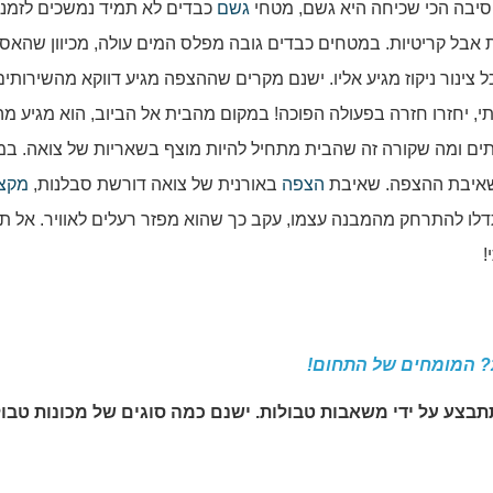
סיבה הכי שכיחה היא גשם, מטחי
גשם
כבדים לא תמיד נמשכים לזמני
אבל קריטיות. במטחים כבדים גובה מפלס המים עולה, מכיוון שהאס
 צינור ניקוז מגיע אליו. ישנם מקרים שההצפה מגיע דווקא מהשירותים
י, יחזרו חזרה בפעולה הפוכה! במקום מהבית אל הביוב, הוא מגיע מה
ים ומה שקורה זה שהבית מתחיל להיות מוצף בשאריות של צואה. במי
 שאיבת ההצפה. שאיבת
הצפה
באורנית של צואה דורשת סבלנות,
מקצו
דלו להתרחק מהמבנה עצמו, עקב כך שהוא מפזר רעלים לאוויר. אל ת
!
? המומחים של התחום!
צע על ידי משאבות טבולות. ישנם כמה סוגים של מכונות טבול