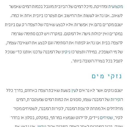
מקצועית
ומדויקת. מיכל המים של הביובית מוגבל בכמות המים שאפשר
לשאוב. אנו נדאג לעשות את החישוב אם תצטרכו ביובית אחת או כמה.
ישנם מקרים בהם אין אפשרות אלא לבצע שאיבה של הצפה רק עם ביובית
במקרים ואין יכולות גישה אל המקום. במקרה ויש לכם סתימה שגרמה
להצפה בבית אנו נדאג לפתוח את הסתימה וגם לבצע את השאיבה עצמה,
של מי השופכין. במידה ותצטרכו
ניקיון
של המבנה עדכנו אותנו כדי שנוכל
לטפל בכל בצורה הטובה ביותר.
נזקי מים
ישנם נזקים אשר לא נראים ל
עין
בשעת שאיבת הצפה באחוזם, בדרך כלל
ה
קירות
של המבנה עצמו, סופגים את כמות המים שמצטברת, המים
מחלחלים אל מתחת לרצפת המבנה, לקירות המבנה, לשטיחים מקיר
לקיר,
שטיחים
ניידים, לריהוט שנמצא במרתף, במקלט, בסלון או בחדר