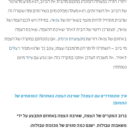
יחזרו חזרה בפעולה הפוכה! במקום מהבית אל הביוב, הוא מגיע מהצינור
של הביוב אל השירותים. הוא מעלה מפלס מים בשירותים ומה שקורה זה
שהבית מתחיל להיות מוצף בשאריות של
צואה
. במידה ויש לכם הצפה של
צואה, תצטרכו חיטוי של הבית לאחר שאיבת ההצפה. שאיבת הצפה
באחוזם של צואה דורשת
מקצועיות
ו
ניסיון
. אם נתקלתם במקרה של הצפת
מי ביוב – השתדלו להתרחק מהמבנה עצמו, עקב כך שהוא מפזר
רעלים
לאוויר. אל תשכחו לעדכן אותנו במקרה כזה אנו נגיע עם
ציוד
מיגון
נשימתי!
איך מתמודדים עם הצפה? שאיבת הצפה באחוזם? המומחים של
התחום!
ברוב המקרים של הצפה, שאיבת הצפה באחוזם תתבצע על ידי
משאבות טבולות. ישנם כמה סוגים של מכונות טבולות: