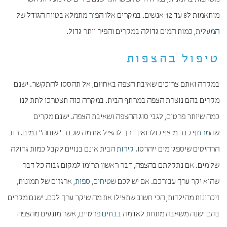
מותאמות ל8 עד 12 אנשים. במקרים אלו ה
פיר
מתמלא בטווח הגודל של
ה
מעלית
, כמות המים גדולה במקרים והפיר יותר גדול.
טיפול בהצפות
במקרה ואתם צריכים שאיבת הצפה באחוזם, אל תהססו להתקשר. ישנם
מקרים בהם נוצרת הצפה במרתף הבית. במקרה כזה תצטרכו לתת לנו
כמה שיותר פרטים, לגבי סוג ההצפה ושאיבת הצפה. ישנם מקרים
שה
מרתף
כבר מוצף כולו ואין דרך להציל את מה שכבר "שוחה" במים. רוב
הרהיטים שיספגו מים ייהרסו.
קירות
הבית אינם בנויים לקבל כמות גדולה
של מים. אם נתקלתם בהצפה, דבר ראשון תרימו למקום גבוה כל דבר
שהוא יקר ערך עבורכם. אם יש לכם
שטיחים
,
ספות
, ארגזים של תמונות,
זיכרונות מהילדות, הכי חשוב שתצילו את מה שיקר ערך לכם. ישנם מקרים
בהם ישנה משאבה מתחת לאדמה ב
בתים
פרטיים, אשר מונעים מהצפה