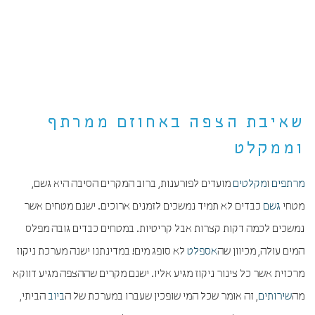
שאיבת הצפה באחוזם ממרתף
וממקלט
מרתפים
ו
מקלטים
מועדים לפורענות, ברוב המקרים הסיבה היא גשם,
מטחי
גשם
כבדים לא תמיד נמשכים לזמנים ארוכים. ישנם מטחים אשר
נמשכים לכמה דקות קצרות אבל קריטיות. במטחים כבדים גובה מפלס
המים עולה, מכיוון שה
אספלט
לא סופג מים! במדינתנו ישנה מערכת ניקוז
מרכזית אשר כל צינור ניקוז מגיע אליו. ישנם מקרים שההצפה מגיע דווקא
מה
שירותים
, זה אומר שכל המי שופכין שעברו במערכת של ה
ביוב
הביתי,