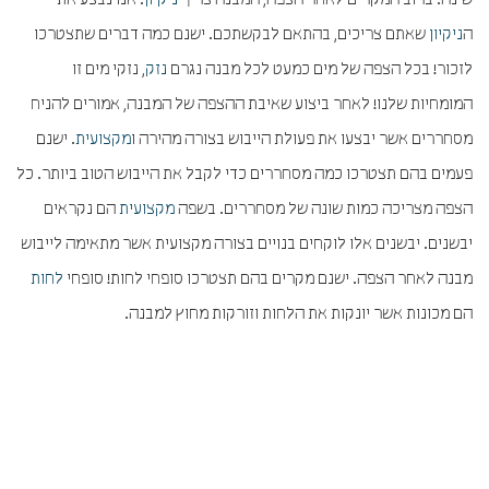
שינה. ברוב המקרים לאחר הצפה, המבנה צריך
ניקיון
. אנו נבצע את
ה
ניקיון
שאתם צריכים, בהתאם לבקשתכם. ישנם כמה דברים שתצטרכו
לזכור! בכל הצפה של מים כמעט לכל מבנה נגרם
נזק
, נזקי מים זו
המומחיות שלנו! לאחר ביצוע שאיבת ההצפה של המבנה, אמורים להניח
מסחררים אשר יבצעו את פעולת הייבוש בצורה מהירה ו
מקצועית
. ישנם
פעמים בהם תצטרכו כמה מסחררים כדי לקבל את הייבוש הטוב ביותר. כל
הצפה מצריכה כמות שונה של מסחררים. בשפה
מקצועית
הם נקראים
יבשנים. יבשנים אלו לוקחים בנויים בצורה מקצועית אשר מתאימה לייבוש
מבנה לאחר הצפה. ישנם מקרים בהם תצטרכו סופחי לחות! סופחי
לחות
הם מכונות אשר יונקות את הלחות וזורקות מחוץ למבנה.