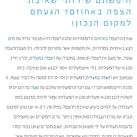
חיפשתם שירותי שאיבת
הצפה באחוזם? הגעתם
למקום הנכון!
שאיבת הצפה ב
אחוזם
זו המומחיות שלנו! הצפה היא מצבור גדול של
מים
הנע באיטיות, במהירות, אל מקומות אשר פתוחים להכלה. כל פעם ההצפה
שונה, אף פעם אין הצפה תואמת. במקרה של
הצפה במעלית
, זכרו: חייב
טכנאי של המעליות. בלי איש מעליות אסור לבצע שום שאיבה. כיוון
שבמצב ויש
חשמל
ב
מעלית
, המעלית יכולה לרדת למטה אל הפיר עצמו. זו
סכנת חיים ממש! תבררו עם חברת המעליות שלכם על
שעה
בה הם יוכלו
לשלוח לכם טכנאי מעלית! טכנאי המעליות אמור להיות במקום בזמן
העבודה, עד לסיום ביצוע שאיבת ההצפה במלואה. רק אז אנו נגיע למקום
ונבחן את צורת העבודה המתאימה ביותר. ברוב המקרים אנו מטפלים
בהצפות מעלית על ידי משאבות טבולות. ישנם מקרים שאנו נפזר כמה
משאבות בו זמנית, במידה ויש אפשרות. ישנם פירים של מעליות אשר