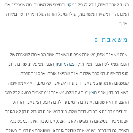
רטוב לאחר הצפה, נוכל לטפל ב
ניקוי
והחיטוי של השטיח. מה שמפריד את
המכונה הזו משאר המשאבות, יש לה מיכל הזרקה של חומרי חיטוי במידה
וצריך.
משאבת 0
ישנה משאבה אפס, משאבה אפס זו משאבה אשר מתאימה לשאיבה של
הצפה ממקלט, הצפה ממרתף,
הצפה מחניון
, הצפה ממעלית, שאיבת רוב
סוגי ההצפות. המספר שלה הוא זה שמייצג אותה. אפס זו הספרה
שמשאבה זו מגיעה. משאבה זו נועדה לשאיבה של מים, היא לא מתאימה
לשאיבת בוץ, אבני
חצץ
ומים עם מלח. משאבה זו מתאימה כמעט לכל סוגי
ההצפות. היא שואבת את גובה המים עד לגובה אפס, המשאבה הזו הכי
ייחודית מבחינת צורת העבודה שלה. רוב המשאבות הטבולות הן לא בגובה
אפס! מכיוון שמשאבה זו מגיעה לגובה אפס, אנו נעבוד איתה כמעט בכל
הצפה, גם במקרים ויש משאבה טבולה גובה 10 ששואבת את המים. פעולה