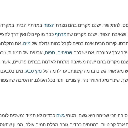
סו להתקשר. ישנם מקרים בהם נוצרת
הצפה
במרתף הבית. במקרה 
 ושאיבת הצפה. ישנם מקרים שה
מרתף
כבר מוצף כולו ואין דרך להצי
רסו. קירות הבית אינם בנויים לקבל כמות גדולה של
מים
. אם נתקלתם
יקר ערך עבורכם. אם יש לכם
שטיחים
,
ספות
, ארגזים של תמונות, זיכר
 ישנם מקרים בהם ישנה משאבה מתחת לאדמה בבתים פרטיים, אשר מ
 מזג אוויר גשום ברמה קיצונית, עד לרמה של
נזקי טבע
. מים בטבעם 
 שינויי מזג האוויר נהיו קיצוניים יותר בכל העולם. זו הסיבה שהצפות
סיבה הכי שכיחה היא גשם, מטחי
גשם
כבדים לא תמיד נמשכים לזמני
אבל קריטיות. במטחים כבדים גובה מפלס המים עולה, מכיוון שהאס