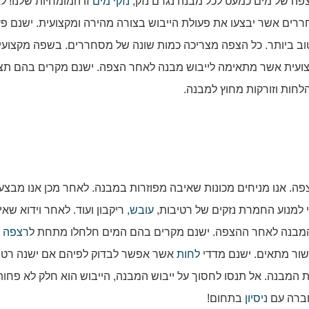
פה של מים כמעט לכל מבנה נגרם נזק,
נזקי מים
זו המומחיות שלנו! ל
רים אשר יבצעו את פעולת הייבוש בצורה מהירה ומקצועית. ישנם פ
ב ביותר. כל הצפה מצריכה כמות שונה של מסחררים. בשפה מקצועי
מקצועית אשר מתאימה לייבוש מבנה לאחר הצפה. ישנם מקרים בהם תצ
לחות וזורקות מחוץ למבנה.
ה. אנו מניחים מכונות שאיבה מפוזרות במבנה. לאחר מכן אנו מבצע
 למנוע החמרת נזקים של רטיבות,
עובש
, ריקבון ועוד. לאחר וידוא שאי
ת המבנה לאחר ההצפה. ישנם מקרים בהם המים חלחלו מתחת ל
רצפה
ו
שור מתאים. ישנם מדדי
לחות
אשר אפשר לבדוק לפיהם אם ישנה רטי
המבנה. אל תנסו לחסוך על ייבוש המבנה, הייבוש הוא חלק לא פחו
חברה עם
ניסיון
בתחום!