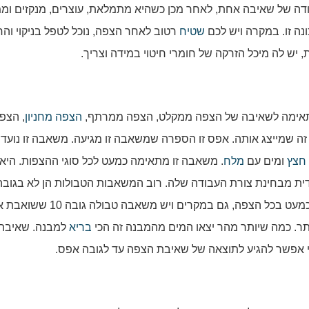
דה של שאיבה אחת, לאחר מכן כשהיא מתמלאת, עוצרים, מנקזים וממ
נה זו. במקרה ויש לכם
שטיח
רטוב לאחר הצפה, נוכל לטפל בניקוי והח
ש לה מיכל הזרקה של חומרי חיטוי במידה וצריך.
אימה לשאיבה של הצפה ממקלט, הצפה ממרתף,
הצפה מחניון
, הצפ
ה שמייצג אותה. אפס זו הספרה שמשאבה זו מגיעה. משאבה זו נועד
חצץ
ומים עם
מלח
. משאבה זו מתאימה כמעט לכל סוגי ההצפות. היא
דית מבחינת צורת העבודה שלה. רוב המשאבות הטבולות הן לא בגובה
מכיוון שמשאבה זו מגיע לגובה אפס, אנו נעבוד איתה כמעט בכל הצפה, גם במקרים ויש משאבה טבול
ותר. כמה שיותר מהר יצאו המים מהמבנה זה הכי
בריא
למבנה. שאיבת
 אפשר להגיע לתוצאה של שאיבת הצפה עד לגובה אפס.