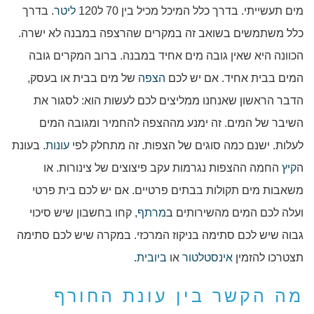
מים תעשייתי. בדרך כלל המיכל מכיל בין 70 ל120
ליטר
. בדרך
כלל משתמשים בשואב זה במקרים שהרצפה במבנה לא ישרה.
הכוונה היא שאין גובה מים אחיד במבנה. ברוב המקרים גובה
המים בבית אחיד. אם יש לכם
הצפה
של מים בבית או בעסק,
הדבר הראשון שאנחנו ממליצים לכם לעשות הוא: לסגור את
השיבר של המים. זה ימנע מההצפה להחמיר ומגובה המים
לעלות. ישנם כמה סוגים של הצפות. זה מתחלק לפי
עונות
. בעונת
ה
קיץ
החמה ההצפות נגרמות עקב פיצוצים של צינורות. או
משאבות מים תקולות בבתים פרטיים. אם יש לכם בית פרטי
ועלה לכם המים מהשירותים ב
מרתף
, קחו בחשבון שיש סיכוי
גבוה שיש לכם סתימה בניקוז המרכזי. במקרה שיש לכם סתימה
תצטרכו להזמין
אינסטלטור
או
ביובית
.
מה הקשר בין עונת החורף