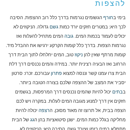
להצפות
בימי ב
חורף
הגשומים נגרמות בדרך כלל רוב ההצפות. הסיבה
לכך היא: במטרים חזקים יורד כמות
גשם
גדולה. הניקוזים לא
יכולים לעמוד בכמות המים.
גובה
המים מתחיל להעלות ואז
נגרמות הצפות. בדרך כלל קומות הקרקע ירגישו את ההבדל מיד.
קומות מרתף שאין להן
ניקוז
טוב, המים יחלחלו לתוך הבית דרך
הרחוב ואז הבעיה רצינית יותר. במידה והמים נכנסים דרך דלת
הבית צרו עמנו קשר וננסה למצוא
פתרון
עבורכם. זכרו: סרטון
יסביר את המצב של ההצפה שלכם בצורה הטובה ביותר.
ב
בתים
יכול להיות שהמים נכנסים דרך המרפסות, בגשמים
חזקים אין דרך למנוע מגובה המים לעלות. במקרה ויש לכם
הצפה בבית, אל תרוצו זה מאוד מסוכן. ה
רצפה
יכולה להיות
מחליקה בגלל כמות המים. ישנן סיטואציות בהן ה
גג
של הבית
מתמלא במים בזמן שיורד גשם, הסיבה היא: הניקוזים לא