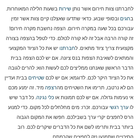
לחברתנו צוות חירום אשר נותן
שירות
בשעות הלילה המאוחרות.
ב
חגים
ובסופי שבוע. כדאי שתדעו שאצלנו קיים צוות אשר זמין
עבורכם בכל שעה במקרה חירום. הצפה נחשבת מקרה חירום!
זה קורה הרבה אבל זה לא קורה לכולם. כדי לטפל בהצפה בצורה
מקצועית צריך ציוד מתאים. ל
חברתנו
יש את כל הציוד המקצועי
והמתאים לשאיבת הצפות בנס ציונה. אם יש לכם הצפה בבית
הדבר הראשון שאנחנו ממליצים לכם לעשות הוא: להרים לגובה
את כל הציוד היקר לכם. לדוגמא: אם יש לכם
שטיחים
בבית ועדיין
הם לא נרטבו, תרימו את השטיחים מה
רצפה
מיד. זה ימנע מכם
אי נעימות גדולה. אם יש לכם תמונות או
כלי נגינה
. כל דבר שיש
לו
ערך רגשי
עבורכם. זכרו: מים מחלחלים לכל מקום. כדי למנוע
הרס לחפצים יקרי ערך בשבילכם. חפשו את המקום הגבוה
ביותר בבית ותרימו לשם את כל הדברים שיקרים לכם. רוב
הסיכויים שתמנעו נזק לחפצים שהרמתם.