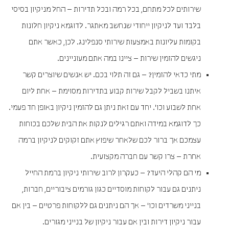
שירותים לכל מתחם, בכל רמה ובכל תדירות – החל מניקיון בסיסי
בלבד ועד לניקיון ייחודי שנחשב מאתגר. לדוגמא ניקיון חלונות
בקומות עליונות באמצעות שירותי סנפלינג. לכן, כאשר אתם
ניגשים להזמין שירות – ציינו במה אתם מעוניינים.
מתי כדאי להזמין? – גם זה תלוי בכם. יש אנשים שיוצרים קשר
איתנו בשביל לקבל שירות קבוע בתדירות מסוימת – אחת ליום
אחת לשבוע וכו'. יחד עם זאת ניתן גם להזמין ניקיון באופן חד פעמי.
כך לדוגמא במידה ואתם רגילים לנקות את הבית שלכם בכוחות
עצמכם אך ברור לכם שלאחר שיפוץ אתם זקוקים לניקיון ברמה
אחרת – צרו קשר עם חברה מקצועית.
מי הם קהלי היעד? – כעקרון לרוב שירותי ניקיון ברמת החייל
ניתנים גם עבור לקוחות מוסדיים כגון גורמים ציבוריים, חברות,
בנייני משרדים וכו' – אך הם ניתנים גם ללקוחות פרטיים – בין אם
עבור ניקיון דירות ובין אם עבור ניקיון של בנייני מגורים.