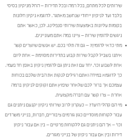
שירותים לכל מתחם, בכל רמה ובכל תדירות – החל מניקיון בסיסי
בלבד ועד לניקיון ייחודי שנחשב מאתגר. לדוגמא ניקיון חלונות
בקומות עליונות באמצעות שירותי סנפלינג. לכן, כאשר אתם
ניגשים להזמין שירות – ציינו במה אתם מעוניינים.
מתי כדאי להזמין? – גם זה תלוי בכם. יש אנשים שיוצרים קשר
איתנו בשביל לקבל שירות קבוע בתדירות מסוימת – אחת ליום
אחת לשבוע וכו'. יחד עם זאת ניתן גם להזמין ניקיון באופן חד פעמי.
כך לדוגמא במידה ואתם רגילים לנקות את הבית שלכם בכוחות
עצמכם אך ברור לכם שלאחר שיפוץ אתם זקוקים לניקיון ברמה
אחרת – צרו קשר עם חברה מקצועית.
מי הם קהלי היעד? – כעקרון לרוב שירותי ניקיון יקנעם ניתנים גם
עבור לקוחות מוסדיים כגון גורמים ציבוריים, חברות, בנייני משרדים
וכו' – אך הם ניתנים גם ללקוחות פרטיים – בין אם עבור ניקיון
דירות ובין אם עבור ניקיון של בנייני מגורים.