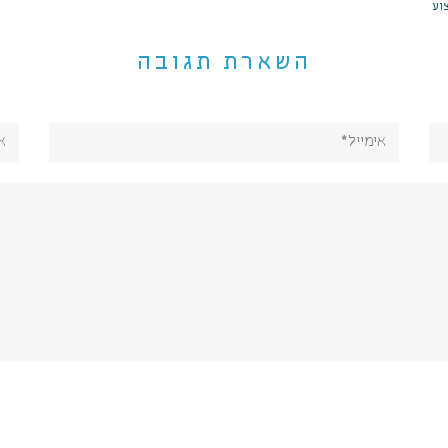
וע
השארת תגובה
אימייל*
אתר