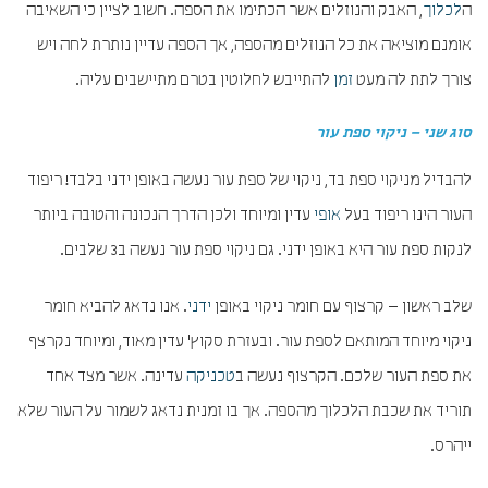
ה
לכלוך
, האבק והנוזלים אשר הכתימו את הספה. חשוב לציין כי השאיבה
אומנם מוציאה את כל הנוזלים מהספה, אך הספה עדיין נותרת לחה ויש
צורך לתת לה מעט
זמן
להתייבש לחלוטין בטרם מתיישבים עליה.
סוג שני – ניקוי ספת עור
להבדיל מניקוי ספת בד, ניקוי של ספת עור נעשה באופן ידני בלבד! ריפוד
העור הינו ריפוד בעל
אופי
עדין ומיוחד ולכן הדרך הנכונה והטובה ביותר
לנקות ספת עור היא באופן ידני. גם ניקוי ספת עור נעשה ב3 שלבים.
שלב ראשון – קרצוף עם חומר ניקוי באופן
ידני
. אנו נדאג להביא חומר
ניקוי מיוחד המותאם לספת עור. ובעזרת סקוץ' עדין מאוד, ומיוחד נקרצף
את ספת העור שלכם. הקרצוף נעשה ב
טכניקה
עדינה. אשר מצד אחד
תוריד את שכבת הלכלוך מהספה. אך בו זמנית נדאג לשמור על העור שלא
ייהרס.