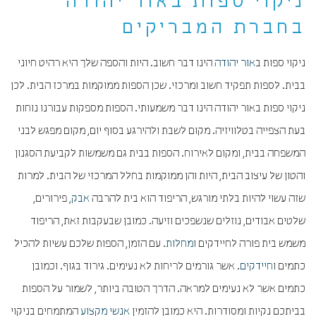
ניקוי ספות באור יהודה
בחברת המבריקים
ניקוי ספות ב
אור יהודה
הינו דבר חשוב. היות והספה שלך היא רהיט חיוני
בבית. לספות תפקיד חשוב ומרכזי. שכן הספות ממוקמות במרכז הבית. לכן
ניקוי ספות באור יהודה הינו דבר משמעותי. הספות מספקות עבורנו נוחות
בעת הצפייה בטלוויזיה. מקום לשבת ולהירגע בסוף יום, מקום מפגש לבני
המשפחה בבית, ומקום לאירוח. הספות בבית גם משמשות לקביעת הסגנון
והטון של עיצוב הבית, היות והן ממוקמות בחלל המרכזי של הבית. למרות
שזה עשוי להיות בלתי מורגש, הריפוד הוא בית להרבה
אבק
, פירורים,
שלטים אבודים, נוזלים שנשפכים וזיעה. כמובן שבעקבות זאת, הריפוד
משמש בית פורה לחיידקים ו
מחלות
. עם הזמן, הספות שלכם עשיות להכיל
כתמים ו
חיידקים
. אשר גורמים לריחות לא נעימים. גירוד בגוף. וכמובן
כתמים אשר לא נעימים למראה. הדרך הטובה ביותר, לשמור על הספות
בביתכם נקיות ומסודרות. היא כמובן להזמין
אנשי מקצוע
המתמחים בניקוי