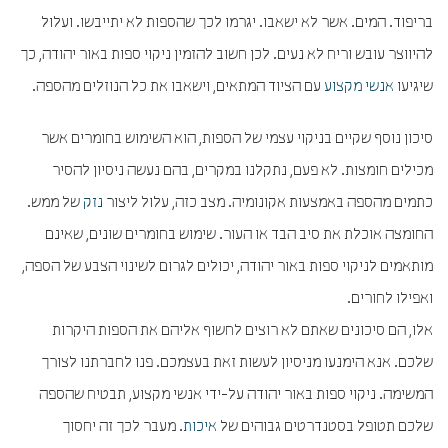
בריפוד. המים. אשר לא ישאבו. יגרמו לכך שהספות לא יתייבשו. ועלול
להיווצר עובש וריח לא נעים. לכן חשוב להזמין ניקוי ספות באור יהודה, כך
שיגיעו
אנשי מקצוע
עם הציוד המתאים, וישאבו את כל הנוזלים מהספה.
סיכון נוסף שקיים בניקוי עצמי של הספות, הוא השימוש בחומרים אשר
מכילים חומצות. לא פעם, נתקלנו במקרים, בהם נעשה ניסיון להסיר
כתמים מהספה באמצעות אקונומיה. מצב כזה, עלול ליצור
נזק
של ממש.
החומצה אוכלת את סיב הבד או העור. שימוש בחומרים שונים, שאינם
מותאמים לניקוי ספות באור יהודה, יכולים לגרום לשינוי הצבע של הספה,
ואפילו לחורים.
אלו, הם סיכונים שאתם לא רוצים לחשוף אליהם את הספות היקרות
שלכם. אנא הימנעו מניסיון לעשות זאת בעצמכם. פנו לחברתנו לצורך
המשימה. ניקוי ספות באור יהודה על-ידי אנשי מקצוע, תבטיח שהספה
שלכם תטופל בסטנדרטים גבוהים של
איכות
. מעבר לכך זה יחסוך