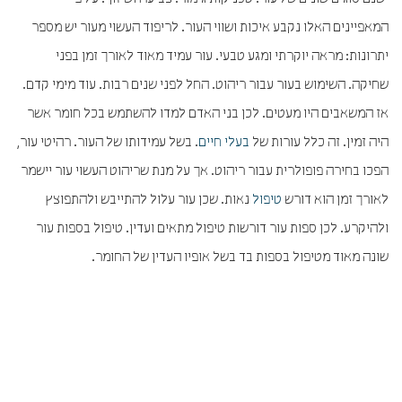
המאפיינים האלו נקבע איכות ושווי העור. לריפוד העשוי מעור יש מספר
יתרונות: מראה יוקרתי ומגע טבעי. עור עמיד מאוד לאורך זמן בפני
שחיקה. השימוש בעור עבור ריהוט. החל לפני שנים רבות. עוד מימי קדם.
אז המשאבים היו מעטים. לכן בני האדם למדו להשתמש בכל חומר אשר
היה זמין. זה כלל עורות של
בעלי חיים
. בשל עמידותו של העור. רהיטי עור,
הפכו בחירה פופולרית עבור ריהוט. אך על מנת שריהוט העשוי עור יישמר
לאורך זמן הוא דורש
טיפול
נאות. שכן עור עלול להתייבש ולהתפוצץ
ולהיקרע. לכן ספות עור דורשות טיפול מתאים ועדין. טיפול בספות עור
שונה מאוד מטיפול בספות בד בשל אופיו העדין של החומר.