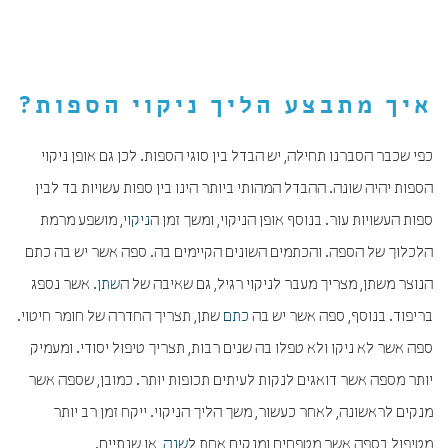
איך מתבצע הליך ניקוי הספות?
כפי שכבר הסברנו תחילה, יש הבדל בין סוגי הספות. לכן גם אופן ניקוי
הספות יהיה שונה. ההבדל המהותי ביותר הינו בין ספות עשויות בד לבין
ספות העשויות עור. בנוסף אופן הניקוי, ומשך זמן ה
ניקוי
, מושפע מרמת
הלכלוך של הספה. והכתמים השונים הקיימים בה. ספה אשר יש בה כתם
הנוצר משתן, מצריך מעבר לניקוי רגיל, גם שאיבה של ה
שתן
. אשר נספג
בריפוד. בנוסף, ספה אשר יש בה
כתם
שתן, תצריך החדרה של חומר חיטוי.
ספה אשר לא ניקו ולא טפלו בה שנים רבות, תצריך טיפול יסודי. ומעמיק
יותר מספה אשר דואגים לנקות לעיתים תכופות יותר. כמובן, שספה אשר
מנקים לראשונה, לאחר כעשור, משך הליך הניקוי. ייקח זמן רב יותר
מטיפול בספה אשר מטפחים ומנקים אחת ל
שנה
, או שנתיים.