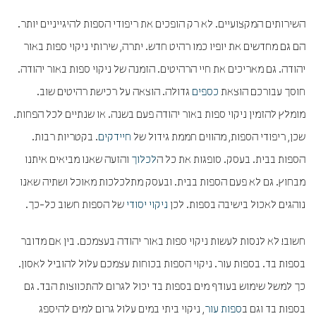
השירותים המקצועיים. לא רק הופכים את ריפודי הספות להיגייניים יותר.
הם גם מחדשים את יופיו כמו רהיט חדש. יתרה, שירותי ניקוי ספות באור
יהודה. גם מאריכים את חיי הרהיטים. הזמנה של ניקוי ספות באור יהודה.
חוסך עבורכם הוצאת
כספים
גדולה. הוצאה על רכישת רהיטים שוב.
מומלץ להזמין ניקוי ספות באור יהודה פעם בשנה. או שנתיים לכל הפחות.
שכן, ריפודי הספות, מהווים חממת גידול של
חיידקים
. בקטריות רבות.
הספות בבית. בעסק. סופגות את כל ה
לכלוך
והזעה שאנו מביאים איתנו
מבחוץ. גם לא פעם הספות בבית. ובעסק מתלכלכות מאוכל ושתיה שאנו
נוהגים לאכול בישיבה בספות. לכן
ניקוי יסודי
של הספות חשוב כל-כך.
חשוב! לא לנסות לעשות ניקוי ספות באור יהודה בעצמכם. בין אם מדובר
בספות בד. בספות עור. ניקוי הספות בכוחות עצמכם עלול להוביל לאסון.
כך למשל שימוש בעודף מים בספות בד יכול לגרום להתכווצות הבד. גם
בספות בד וגם ב
ספות עור
, ניקוי ביתי במים עלול גרום למים להיספג