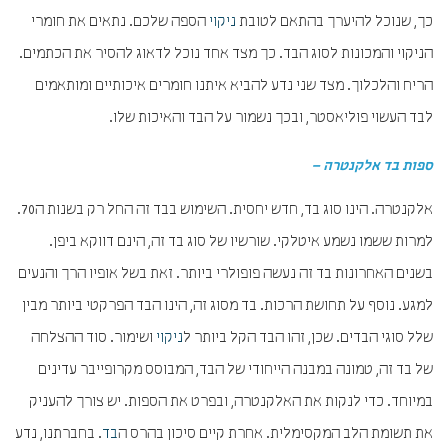
כך, שנוכל להיערך בהתאם לטובת
ניקוי
הספה שלכם. נתאים את חומרי
הניקוי והמכונות לסוג הבד. כך מצד אחד נוכל לדאוג להסיר את הכתמים.
הריח והלכלוך. מצד שני נדע להביא איתנו חומרים איכותיים ומותאמים
לבד העשוי פוליאסטר, ובכך נשמור על הבד והאיכות שלו.
ספות בד אלקנטרה –
אלקנטרה. הינו סוג בד, חדש יחסית. השימוש בבד זה החל רק בשנות ה70.
למרות ששמו נשמע איטלקי. שורשיו של סוג בד זה, הינם דווקא ביפן.
בשנים האחרונות בד זה נעשה פופולרי ביותר. זאת בשל אופיו הרך והנעים
למגע. נוסף על תחושת הרכות. בד מסוג זה, הינו הבד הפרקטי ביותר מבין
שלל סוגי הבדים. שכן, זהו הבד הקל ביותר ל
ניקוי
ושימור. סוד ההצלחה
של בד זה, טמונה במבנה הייחודי של הבד, המבוסס מקרופייבר עדינים
במיוחד. כדי לנקות את האלקנטרה, ובפרט את הספות. יש צורך להעניק
את תשומת הלב המקסימלית. אחרת קיים סיכון בהרס ה
בד
. בחברתנו, נדע