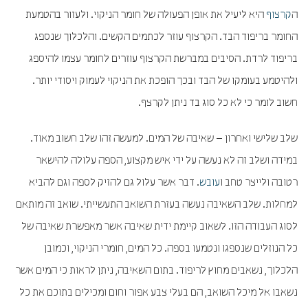
ה
קרצוף
היא ליעיל את אופן הפעולה של חומר הניקוי. ולעזור בהטמעת
החומר בריפוד הבד. הקרצוף עוזר לכתמים הקשים. והלכלוך שנספג
בריפוד לרדת. הסיבים במברשת הקרצוף עוזרים לחומר עצמו להיספג
ולהיטמע בעומקו של הבד ובכך הופכת את הניקוי לעמוק ויסודי יותר.
חשוב לומר כי לא כל סוג בד ניתן לקרצף.
שלב שלישי ואחרון – שאיבה של המים. למעשה זהו שלב חשוב מאוד.
במידה ושלב זה לא נעשה על ידי איש מקצוע, הספה עלולה להישאר
רטובה ולייצר טחב ו
עובש
. דבר אשר עלול גם להזיק לספה וגם להביא
למחלות. שלב השאיבה נעשה בעזרת השואב התעשייתי. שואב זה מותאם
לסוג העבודה הזו. לשאוב קיימת ידית שאיבה אשר מאפשרת שאיבה של
כל הנוזלים שנספגו ונטמעו בספה. כל המים, חומרי הניקוי, וכמובן
הלכלוך, נשאבים מחוץ לריפוד. בתום השאיבה, ניתן לראות כי המים אשר
נשאבו אל מיכל השואב, הם בעלי צבע אפור וחום ומכילים בתוכם את כל