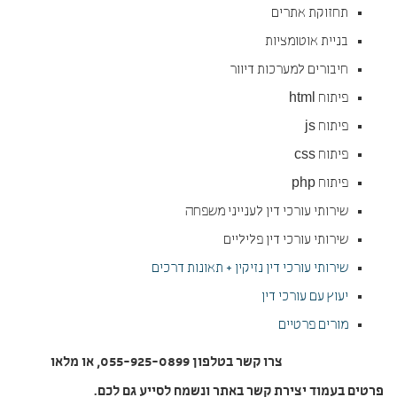
תחזוקת אתרים
בניית אוטומציות
חיבורים למערכות דיוור
פיתוח html
פיתוח js
פיתוח css
פיתוח php
שירותי עורכי דין לענייני משפחה
שירותי עורכי דין פליליים
שירותי עורכי דין נזיקין + תאונות דרכים
יעוץ עם עורכי דין
מורים פרטיים
צרו קשר בטלפון 055-925-0899, או מלאו
פרטים בעמוד יצירת קשר באתר ונשמח לסייע גם לכם
.