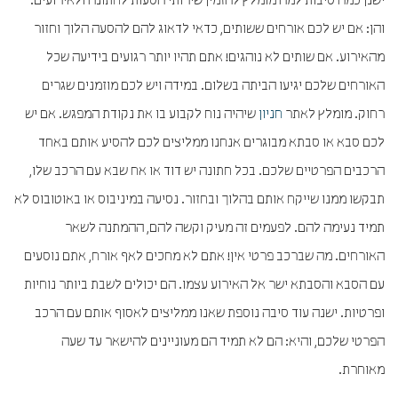
ישנן כמה סיבות למה מומלץ להזמין שירותי הסעות לחתונה ולאירועים.
והן: אם יש לכם אורחים ששותים, כדאי לדאוג להם להסעה הלוך וחזור
מהאירוע. אם שותים לא נוהגים! אתם תהיו יותר רגועים בידיעה שכל
האורחים שלכם יגיעו הביתה בשלום. במידה ויש לכם מוזמנים שגרים
רחוק. מומלץ לאתר
חניון
שיהיה נוח לקבוע בו את נקודת המפגש. אם יש
לכם סבא או סבתא מבוגרים אנחנו ממליצים לכם להסיע אותם באחד
הרכבים הפרטיים שלכם. בכל חתונה יש דוד או אח שבא עם הרכב שלו,
תבקשו ממנו שייקח אותם בהלוך ובחזור. נסיעה במיניבוס או באוטובוס לא
תמיד נעימה להם. לפעמים זה מעיק וקשה להם, ההמתנה לשאר
האורחים. מה שברכב פרטי אין! אתם לא מחכים לאף אורח, אתם נוסעים
עם הסבא והסבתא ישר אל האירוע עצמו. הם יכולים לשבת ביותר נוחיות
ופרטיות. ישנה עוד סיבה נוספת שאנו ממליצים לאסוף אותם עם הרכב
הפרטי שלכם, והיא: הם לא תמיד הם מעוניינים להישאר עד שעה
מאוחרת.