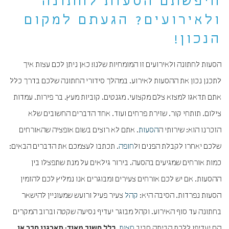
חיפשתם הסעות לחתונה
ולאירועים? הגעתם למקום
הנכון!
הסעות לחתונה ולאירועים זו המומחיות שלנו! כאן ניתן לכם עצות איך
לתכנן נכון את ההסעות לאירוע. במהלך סידורי החתונה שלכם בדרך כלל
אתם תדאגו למצוא צלם מקצועי. מגנטים. קוביות מעץ. בר פירות. עמדות
צילום. תותחי קור. שזירת פרחים ועוד. אחד הדברים החשובים שלא
הזכרנו הוא: שירותי ה
הסעות
. אתם לא רוצים בשום אופציה שהאורחים
שלכם יאחרו לקבלת הפנים ול
חופה
. תכתבו לעצמכם את הדברים הבאים:
כמות אורחים שמגיעים בהסעה. בירור גילאים על מנת שתפצלו בין
ההסעות. אם יש לכם אורחים צעירים ומבוגרים אנו נמליץ לכם להזמין
הסעות נפרדות. הסיבה היא:
קהל
צעיר פעיל ורועש שמעוניין להישאר
בחתונה עד סוף האירוע. וקהל מבוגר יעדיף נסיעה שקטה וברוב המקרים
הם יעדיפו ללכת הביתה סביב
חצות
.