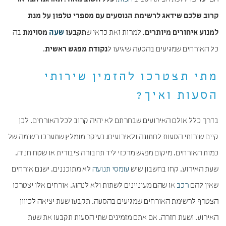
כלל חשוב מאוד: תארגנו חבר או
קרוב שלכם שידאג לרשימת הנוסעים עם מספרי טלפון על מנת
למרות זאת כדאי ש
בה
למנוע איחורים מיותרים.
תקבעו
שעה
מסוימת
כל האורחים שמגיעים בהסעה שיגיעו ל
.
נקודת מפגש ראשית
מתי תצטרכו להזמין שירותי
הסעות ואיך?
בדרך כלל אולם האירועים שבחרתם לא יהיה קרוב לכל האורחים. לכן
קיים שירותי הסעות לחתונה ולאירועים! בעיקר מומלץ שתערכו רשימה של
כמות האורחים. מיקום מפגש מרכזי ליד תחבורה ציבורית או שטח חניה.
שעת האירוע. קחו בחשבון שיש
עומסי תנועה
לא מתוכננים. ישנם אורחים
שאין להם
רכב
או שהם מעוניינים לשתות ולא לנהוג. אורחים אלו יצטרכו
הצטרף לרשימת האורחים שמגיעים בהסעה. תקבעו שעת יציאה לכיוון
האירוע. ושעת חזרה. אם אתם מזמינים שתי הסעות תקבעו את שעת