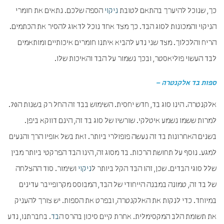
כך, שנוכל להיערך בהתאם לטובת
ניקוי
הספה שלכם. נתאים את חומרי
הניקוי והמכונות לסוג הבד. כך מצד אחד נוכל לדאוג להסיר את הכתמים.
הריח והלכלוך. מצד שני נדע להביא איתנו חומרים איכותיים ומותאמים
לבד העשוי פוליאסטר, ובכך נשמור על הבד והאיכות שלו.
ספות בד אלקנטרה –
אלקנטרה. הינו סוג בד, חדש יחסית. השימוש בבד זה החל רק בשנות ה70.
למרות ששמו נשמע איטלקי. שורשיו של סוג בד זה, הינם דווקא ביפן.
בשנים האחרונות בד זה נעשה פופולרי ביותר. זאת בשל אופיו הרך והנעים
למגע. נוסף על תחושת הרכות. בד מסוג זה, הינו הבד הפרקטי ביותר מבין
שלל סוגי הבדים. שכן, זהו הבד הקל ביותר ל
ניקוי
ושימור. סוד ההצלחה
של בד זה, טמונה במבנה הייחודי של הבד, המבוסס מקרופייבר עדינים
במיוחד. כדי לנקות את האלקנטרה, ובפרט את הספות. יש צורך להעניק
את תשומת הלב המקסימלית. אחרת קיים סיכון בהרס ה
בד
. בחברתנו, נדע