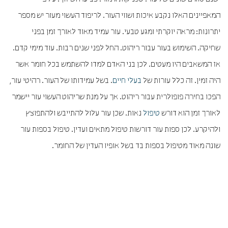
המאפיינים האלו נקבע איכות ושווי העור. לריפוד העשוי מעור יש מספר
יתרונות: מראה יוקרתי ומגע טבעי. עור עמיד מאוד לאורך זמן בפני
שחיקה. השימוש בעור עבור ריהוט. החל לפני שנים רבות. עוד מימי קדם.
אז המשאבים היו מעטים. לכן בני האדם למדו להשתמש בכל חומר אשר
היה זמין. זה כלל עורות של
בעלי חיים
. בשל עמידותו של העור. רהיטי עור,
הפכו בחירה פופולרית עבור ריהוט. אך על מנת שריהוט העשוי עור יישמר
לאורך זמן הוא דורש
טיפול
נאות. שכן עור עלול להתייבש ולהתפוצץ
ולהיקרע. לכן ספות עור דורשות טיפול מתאים ועדין. טיפול בספות עור
שונה מאוד מטיפול בספות בד בשל אופיו העדין של החומר.