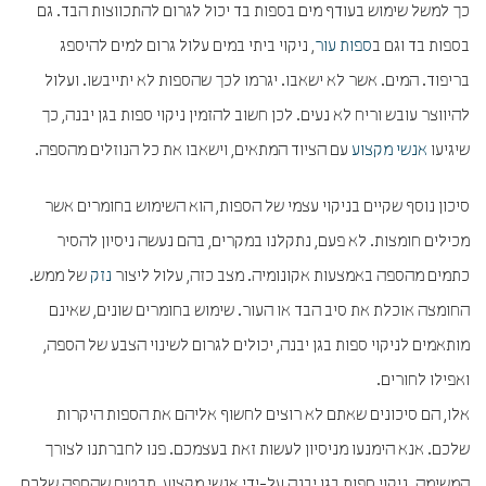
כך למשל שימוש בעודף מים בספות בד יכול לגרום להתכווצות הבד. גם
בספות בד וגם ב
ספות עור
, ניקוי ביתי במים עלול גרום למים להיספג
בריפוד. המים. אשר לא ישאבו. יגרמו לכך שהספות לא יתייבשו. ועלול
להיווצר עובש וריח לא נעים. לכן חשוב להזמין ניקוי ספות בגן יבנה, כך
שיגיעו
אנשי מקצוע
עם הציוד המתאים, וישאבו את כל הנוזלים מהספה.
סיכון נוסף שקיים בניקוי עצמי של הספות, הוא השימוש בחומרים אשר
מכילים חומצות. לא פעם, נתקלנו במקרים, בהם נעשה ניסיון להסיר
כתמים מהספה באמצעות אקונומיה. מצב כזה, עלול ליצור
נזק
של ממש.
החומצה אוכלת את סיב הבד או העור. שימוש בחומרים שונים, שאינם
מותאמים לניקוי ספות בגן יבנה, יכולים לגרום לשינוי הצבע של הספה,
ואפילו לחורים.
אלו, הם סיכונים שאתם לא רוצים לחשוף אליהם את הספות היקרות
שלכם. אנא הימנעו מניסיון לעשות זאת בעצמכם. פנו לחברתנו לצורך
המשימה. ניקוי ספות בגן יבנה על-ידי אנשי מקצוע, תבטיח שהספה שלכם