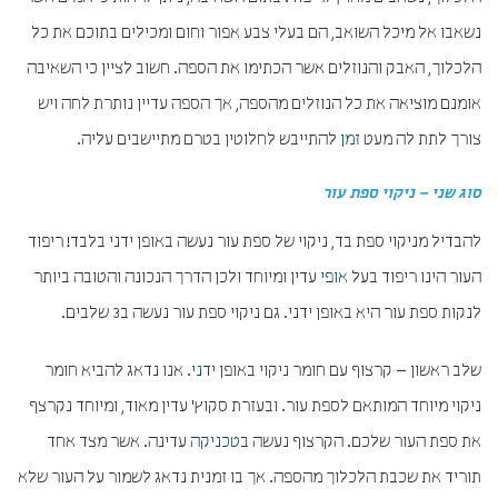
נשאבו אל מיכל השואב, הם בעלי צבע אפור וחום ומכילים בתוכם את כל
הלכלוך, האבק והנוזלים אשר הכתימו את הספה. חשוב לציין כי השאיבה
אומנם מוציאה את כל הנוזלים מהספה, אך הספה עדיין נותרת לחה ויש
צורך לתת לה מעט
זמן
להתייבש לחלוטין בטרם מתיישבים עליה.
סוג שני – ניקוי ספת עור
להבדיל מניקוי ספת בד, ניקוי של ספת עור נעשה באופן ידני בלבד! ריפוד
העור הינו ריפוד בעל
אופי
עדין ומיוחד ולכן הדרך הנכונה והטובה ביותר
לנקות ספת עור היא באופן ידני. גם ניקוי ספת עור נעשה ב3 שלבים.
שלב ראשון – קרצוף עם חומר ניקוי באופן
ידני
. אנו נדאג להביא חומר
ניקוי מיוחד המותאם לספת עור. ובעזרת סקוץ' עדין מאוד, ומיוחד נקרצף
את ספת העור שלכם. הקרצוף נעשה ב
טכניקה
עדינה. אשר מצד אחד
תוריד את שכבת הלכלוך מהספה. אך בו זמנית נדאג לשמור על העור שלא