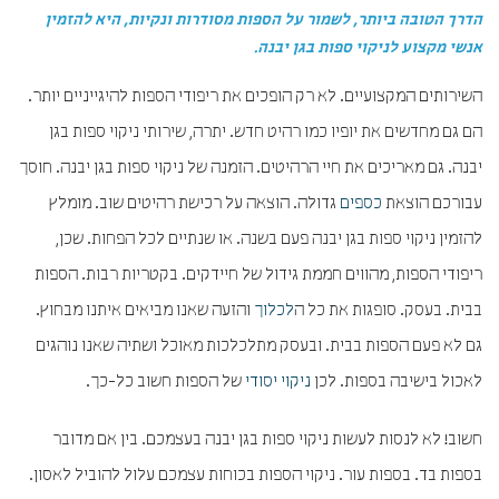
הדרך הטובה ביותר, לשמור על הספות מסודרות ונקיות, היא להזמין
אנשי מקצוע לניקוי ספות בגן יבנה.
השירותים המקצועיים. לא רק הופכים את ריפודי הספות להיגייניים יותר.
הם גם מחדשים את יופיו כמו רהיט חדש. יתרה, שירותי ניקוי ספות בגן
יבנה. גם מאריכים את חיי הרהיטים. הזמנה של ניקוי ספות בגן יבנה. חוסך
עבורכם הוצאת
כספים
גדולה. הוצאה על רכישת רהיטים שוב. מומלץ
להזמין ניקוי ספות בגן יבנה פעם בשנה. או שנתיים לכל הפחות. שכן,
ריפודי הספות, מהווים חממת גידול של חיידקים. בקטריות רבות. הספות
בבית. בעסק. סופגות את כל ה
לכלוך
והזעה שאנו מביאים איתנו מבחוץ.
גם לא פעם הספות בבית. ובעסק מתלכלכות מאוכל ושתיה שאנו נוהגים
לאכול בישיבה בספות. לכן
ניקוי יסודי
של הספות חשוב כל-כך.
חשוב! לא לנסות לעשות ניקוי ספות בגן יבנה בעצמכם. בין אם מדובר
בספות בד. בספות עור. ניקוי הספות בכוחות עצמכם עלול להוביל לאסון.