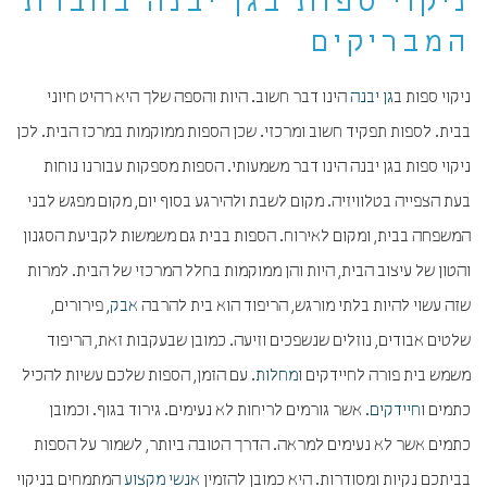
ניקוי ספות בגן יבנה בחברת
המבריקים
ניקוי ספות ב
גן יבנה
הינו דבר חשוב. היות והספה שלך היא רהיט חיוני
בבית. לספות תפקיד חשוב ומרכזי. שכן הספות ממוקמות במרכז הבית. לכן
ניקוי ספות בגן יבנה הינו דבר משמעותי. הספות מספקות עבורנו נוחות
בעת הצפייה בטלוויזיה. מקום לשבת ולהירגע בסוף יום, מקום מפגש לבני
המשפחה בבית, ומקום לאירוח. הספות בבית גם משמשות לקביעת הסגנון
והטון של עיצוב הבית, היות והן ממוקמות בחלל המרכזי של הבית. למרות
שזה עשוי להיות בלתי מורגש, הריפוד הוא בית להרבה
אבק
, פירורים,
שלטים אבודים, נוזלים שנשפכים וזיעה. כמובן שבעקבות זאת, הריפוד
משמש בית פורה לחיידקים ו
מחלות
. עם הזמן, הספות שלכם עשיות להכיל
כתמים ו
חיידקים
. אשר גורמים לריחות לא נעימים. גירוד בגוף. וכמובן
כתמים אשר לא נעימים למראה. הדרך הטובה ביותר, לשמור על הספות
בביתכם נקיות ומסודרות. היא כמובן להזמין
אנשי מקצוע
המתמחים בניקוי