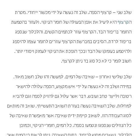
שלב שני – קרצוף הספה. שלב זה נעשה על ידי מכשור ייחודי. מטרת
ה
קרצוף
היא ליעיל את אופן הפעולה של חומר הניקוי. ולעזור בהטמעת
החומר בריפוד הבד. הקרצוף עוזר לכתמים הקשים. והלכלוך שנספג
בריפוד לרדת. הסיבים במברשת הקרצוף עוזרים לחומר עצמו להיספג
ולהיטמע בעומקו של הבד ובכך הופכת את הניקוי לעמוק ויסודי יותר.
חשוב לומר כי לא כל סוג בד ניתן לקרצף.
שלב שלישי ואחרון – שאיבה של המים. למעשה זהו שלב חשוב מאוד.
במידה ושלב זה לא נעשה על ידי איש מקצוע, הספה עלולה להישאר
רטובה ולייצר טחב ועובש. דבר אשר עלול גם להזיק לספה וגם להביא
למחלות. שלב השאיבה נעשה בעזרת השואב התעשייתי. שואב זה מותאם
לסוג העבודה הזו. לשאוב קיימת ידית שאיבה אשר מאפשרת שאיבה של
כל הנוזלים שנספגו ונטמעו בספה. כל המים, חומרי הניקוי, וכמובן
הלכלוך, נשאבים מחוץ לריפוד. בתום השאיבה, ניתן לראות כי המים אשר