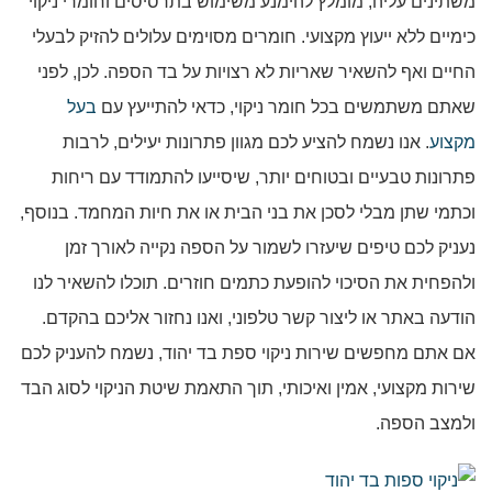
משתינים עליה, מומלץ להימנע משימוש בתרסיסים וחומרי ניקוי
כימיים ללא ייעוץ מקצועי. חומרים מסוימים עלולים להזיק לבעלי
החיים ואף להשאיר שאריות לא רצויות על בד הספה. לכן, לפני
שאתם משתמשים בכל חומר ניקוי, כדאי להתייעץ עם
בעל
מקצוע
. אנו נשמח להציע לכם מגוון פתרונות יעילים, לרבות
פתרונות טבעיים ובטוחים יותר, שיסייעו להתמודד עם ריחות
וכתמי שתן מבלי לסכן את בני הבית או את חיות המחמד. בנוסף,
נעניק לכם טיפים שיעזרו לשמור על הספה נקייה לאורך זמן
ולהפחית את הסיכוי להופעת כתמים חוזרים. תוכלו להשאיר לנו
הודעה באתר או ליצור קשר טלפוני, ואנו נחזור אליכם בהקדם.
אם אתם מחפשים שירות ניקוי ספת בד יהוד, נשמח להעניק לכם
שירות מקצועי, אמין ואיכותי, תוך התאמת שיטת הניקוי לסוג הבד
ולמצב הספה.