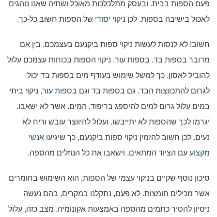
פעם הספות בבית. ובעסק מתלכלכות מאוכל ושתיה שאנו נוהגים
לאכול בישיבה בספות. לכן
ניקוי יסודי
של הספות חשוב כל-כך.
חשוב! לא לנסות לעשות ניקוי ספות ביקנעם בעצמכם. בין אם
מדובר בספות בד. בספות עור. ניקוי הספות בכוחות עצמכם עלול
להוביל לאסון. כך למשל שימוש בעודף מים בספות בד יכול
לגרום להתכווצות הבד. גם בספות בד וגם ב
ספות עור
, ניקוי ביתי
במים עלול גרום למים להיספג בריפוד. המים. אשר לא ישאבו.
יגרמו לכך שהספות לא יתייבשו. ועלול להיווצר עובש וריח לא
נעים. לכן חשוב להזמין ניקוי ספות ביקנעם, כך שיגיעו
אנשי
מקצוע
עם הציוד המתאים, וישאבו את כל הנוזלים מהספה.
סיכון נוסף שקיים בניקוי עצמי של הספות, הוא השימוש בחומרים
אשר מכילים חומצות. לא פעם, נתקלנו במקרים, בהם נעשה
ניסיון להסיר כתמים מהספה באמצעות אקונומיה. מצב כזה, עלול