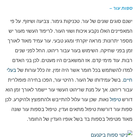
ספות עור –
ישנם סוגים שונים של עור. טכניקות גימור. צביעה ושיזוף. על פי
המאפיינים האלו נקבע איכות ושווי העור. לריפוד העשוי מעור יש
מספר יתרונות: מראה יוקרתי ומגע טבעי. עור עמיד מאוד לאורך
זמן בפני שחיקה. השימוש בעור עבור ריהוט. החל לפני שנים
רבות. עוד מימי קדם. אז המשאבים היו מעטים. לכן בני האדם
למדו להשתמש בכל חומר אשר היה זמין. זה כלל עורות של
בעלי
חיים
. בשל עמידותו של העור. רהיטי עור, הפכו בחירה פופולרית
עבור ריהוט. אך על מנת שריהוט העשוי עור יישמר לאורך זמן הוא
דורש
טיפול
נאות. שכן עור עלול להתייבש ולהתפוצץ ולהיקרע. לכן
ספות עור דורשות טיפול מתאים ועדין. טיפול בספות עור שונה
מאוד מטיפול בספות בד בשל אופיו העדין של החומר.