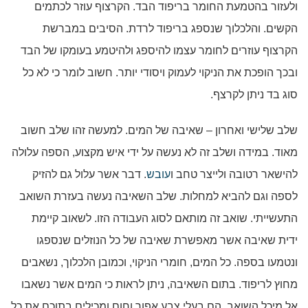
ולעזור בהטמעת החומר בריפוד הבד. הקרצוף עוזר לכתמים
הקשים. והלכלוך שנספג בריפוד לרדת. הסיבים במברשת
הקרצוף עוזרים לחומר עצמו להיספג ולהיטמע בעומקו של הבד
ובכך הופכת את הניקוי לעמוק ויסודי יותר. חשוב לומר כי לא כל
סוג בד ניתן לקרצף.
שלב שלישי ואחרון – שאיבה של המים. למעשה זהו שלב חשוב
מאוד. במידה ושלב זה לא נעשה על ידי איש מקצוע, הספה עלולה
להישאר רטובה ולייצר טחב ו
עובש
. דבר אשר עלול גם להזיק
לספה וגם להביא למחלות. שלב השאיבה נעשה בעזרת השואב
התעשייתי. שואב זה מותאם לסוג העבודה הזו. לשאוב קיימת
ידית שאיבה אשר מאפשרת שאיבה של כל הנוזלים שנספגו
ונטמעו בספה. כל המים, חומרי הניקוי, וכמובן הלכלוך, נשאבים
מחוץ לריפוד. בתום השאיבה, ניתן לראות כי המים אשר נשאבו
אל מיכל השואב, הם בעלי צבע אפור וחום ומכילים בתוכם את כל