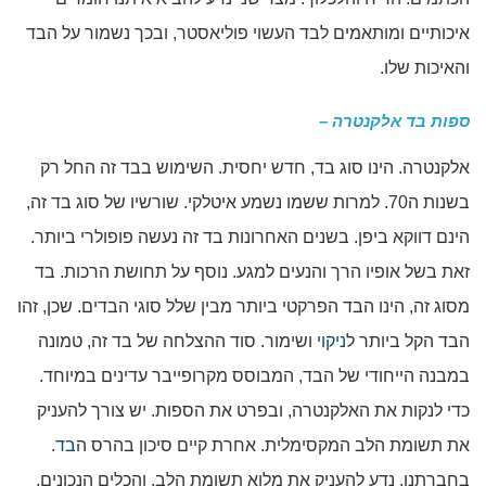
איכותיים ומותאמים לבד העשוי פוליאסטר, ובכך נשמור על הבד
והאיכות שלו.
ספות בד אלקנטרה –
אלקנטרה. הינו סוג בד, חדש יחסית. השימוש בבד זה החל רק
בשנות ה70. למרות ששמו נשמע איטלקי. שורשיו של סוג בד זה,
הינם דווקא ביפן. בשנים האחרונות בד זה נעשה פופולרי ביותר.
זאת בשל אופיו הרך והנעים למגע. נוסף על תחושת הרכות. בד
מסוג זה, הינו הבד הפרקטי ביותר מבין שלל סוגי הבדים. שכן, זהו
הבד הקל ביותר ל
ניקוי
ושימור. סוד ההצלחה של בד זה, טמונה
במבנה הייחודי של הבד, המבוסס מקרופייבר עדינים במיוחד.
כדי לנקות את האלקנטרה, ובפרט את הספות. יש צורך להעניק
את תשומת הלב המקסימלית. אחרת קיים סיכון בהרס ה
בד
.
בחברתנו, נדע להעניק את מלוא תשומת הלב. והכלים הנכונים.