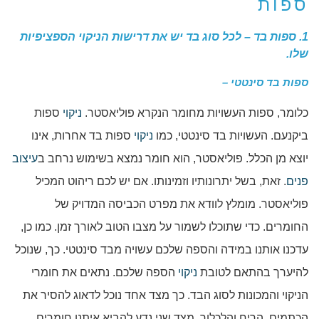
ספות
1. ספות בד – לכל סוג בד יש את דרישות הניקוי הספציפיות
שלו.
ספות בד סינטטי –
כלומר, ספות העשויות מחומר הנקרא פוליאסטר.
ניקוי
ספות
ביקנעם. העשויות בד סינטטי, כמו
ניקוי
ספות בד אחרות, אינו
יוצא מן הכלל. פוליאסטר, הוא חומר נמצא בשימוש נרחב ב
עיצוב
פנים
. זאת, בשל יתרונותיו וזמינותו. אם יש לכם ריהוט המכיל
פוליאסטר. מומלץ לוודא את מפרט הכביסה המדויק של
החומרים. כדי שתוכלו לשמור על מצבו הטוב לאורך זמן. כמו כן,
עדכנו אותנו במידה והספה שלכם עשויה מבד סינטטי. כך, שנוכל
להיערך בהתאם לטובת
ניקוי
הספה שלכם. נתאים את חומרי
הניקוי והמכונות לסוג הבד. כך מצד אחד נוכל לדאוג להסיר את
הכתמים. הריח והלכלוך. מצד שני נדע להביא איתנו חומרים