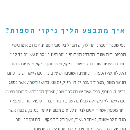
איך מתבצע הליך ניקוי הספות?
כפי שכבר הסברנו תחילה, יש הבדל בין סוגי הספות. לכן גם אופן ניקוי
הספות יהיה שונה. ההבדל המהותי ביותר הינו בין ספות עשויות בד לבין
ספות העשויות עור. בנוסף אופן הניקוי, ומשך זמן ה
ניקוי
, מושפע מרמת
הלכלוך של הספה. והכתמים השונים הקיימים בה. ספה אשר יש בה כתם
הנוצר משתן, מצריך מעבר לניקוי רגיל, גם שאיבה של ה
שתן
. אשר נספג
בריפוד. בנוסף, ספה אשר יש בה
כתם
שתן, תצריך החדרה של חומר חיטוי.
ספה אשר לא ניקו ולא טפלו בה שנים רבות, תצריך טיפול יסודי. ומעמיק
יותר מספה אשר דואגים לנקות לעיתים תכופות יותר. כמובן, שספה אשר
מנקים לראשונה, לאחר כעשור, משך הליך הניקוי. ייקח זמן רב יותר
מטיפול בספה אשר מטפחים ומנקים אחת ל
שנה
, או שנתיים.