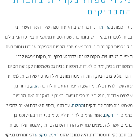
ניקוי ספות בקריות בחברת
המבריקים
ניקוי ספות ב
קריות
הינו דבר חשוב. היות והספה שלך היא רהיט חיוני
בבית. לספות תפקיד חשוב ומרכזי. שכן הספות ממוקמות במרכז הבית. לכן
ניקוי ספות בקריות הינו דבר משמעותי. הספות מספקות עבורנו נוחות בעת
הצפייה בטלוויזיה. מקום לשבת ולהירגע בסוף יום, מקום מפגש לבני
המשפחה בבית, ומקום לאירוח. הספות בבית גם משמשות לקביעת הסגנון
והטון של עיצוב הבית, היות והן ממוקמות בחלל המרכזי של הבית. למרות
שזה עשוי להיות בלתי מורגש, הריפוד הוא בית להרבה
אבק
, פירורים,
שלטים אבודים, נוזלים שנשפכים וזיעה. כמובן שבעקבות זאת, הריפוד
משמש בית פורה לחיידקים ו
מחלות
. עם הזמן, הספות שלכם עשיות להכיל
כתמים ו
חיידקים
. אשר גורמים לריחות לא נעימים. גירוד בגוף. וכמובן
כתמים אשר לא נעימים למראה. הדרך הטובה ביותר, לשמור על הספות
בביתכם נקיות ומסודרות. היא כמובן להזמין
אנשי מקצוע
המתמחים בניקוי