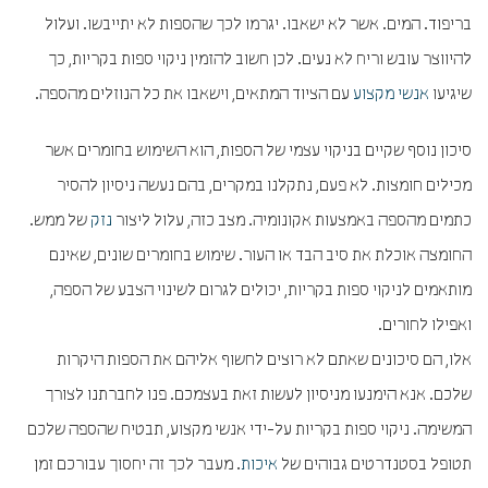
בריפוד. המים. אשר לא ישאבו. יגרמו לכך שהספות לא יתייבשו. ועלול
להיווצר עובש וריח לא נעים. לכן חשוב להזמין ניקוי ספות בקריות, כך
שיגיעו
אנשי מקצוע
עם הציוד המתאים, וישאבו את כל הנוזלים מהספה.
סיכון נוסף שקיים בניקוי עצמי של הספות, הוא השימוש בחומרים אשר
מכילים חומצות. לא פעם, נתקלנו במקרים, בהם נעשה ניסיון להסיר
כתמים מהספה באמצעות אקונומיה. מצב כזה, עלול ליצור
נזק
של ממש.
החומצה אוכלת את סיב הבד או העור. שימוש בחומרים שונים, שאינם
מותאמים לניקוי ספות בקריות, יכולים לגרום לשינוי הצבע של הספה,
ואפילו לחורים.
אלו, הם סיכונים שאתם לא רוצים לחשוף אליהם את הספות היקרות
שלכם. אנא הימנעו מניסיון לעשות זאת בעצמכם. פנו לחברתנו לצורך
המשימה. ניקוי ספות בקריות על-ידי אנשי מקצוע, תבטיח שהספה שלכם
תטופל בסטנדרטים גבוהים של
איכות
. מעבר לכך זה יחסוך עבורכם זמן