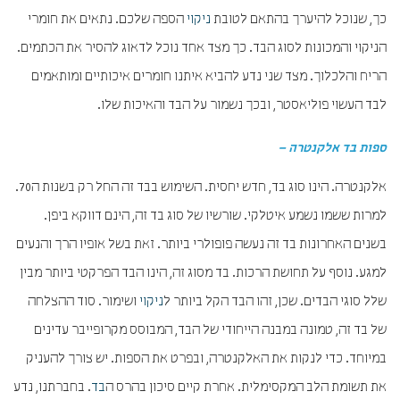
כך, שנוכל להיערך בהתאם לטובת
ניקוי
הספה שלכם. נתאים את חומרי
הניקוי והמכונות לסוג הבד. כך מצד אחד נוכל לדאוג להסיר את הכתמים.
הריח והלכלוך. מצד שני נדע להביא איתנו חומרים איכותיים ומותאמים
לבד העשוי פוליאסטר, ובכך נשמור על הבד והאיכות שלו.
ספות בד אלקנטרה –
אלקנטרה. הינו סוג בד, חדש יחסית. השימוש בבד זה החל רק בשנות ה70.
למרות ששמו נשמע איטלקי. שורשיו של סוג בד זה, הינם דווקא ביפן.
בשנים האחרונות בד זה נעשה פופולרי ביותר. זאת בשל אופיו הרך והנעים
למגע. נוסף על תחושת הרכות. בד מסוג זה, הינו הבד הפרקטי ביותר מבין
שלל סוגי הבדים. שכן, זהו הבד הקל ביותר ל
ניקוי
ושימור. סוד ההצלחה
של בד זה, טמונה במבנה הייחודי של הבד, המבוסס מקרופייבר עדינים
במיוחד. כדי לנקות את האלקנטרה, ובפרט את הספות. יש צורך להעניק
את תשומת הלב המקסימלית. אחרת קיים סיכון בהרס ה
בד
. בחברתנו, נדע