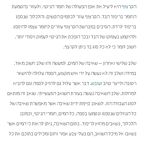
ה
קרצוף
היא ליעיל את אופן הפעולה של חומר הניקוי. ולעזור בהטמעת
החומר בריפוד הבד. הקרצוף עוזר לכתמים הקשים. והלכלוך שנספג
בריפוד לרדת. הסיבים במברשת הקרצוף עוזרים לחומר עצמו להיספג
ולהיטמע בעומקו של הבד ובכך הופכת את הניקוי לעמוק ויסודי יותר.
חשוב לומר כי לא כל סוג בד ניתן לקרצף.
שלב שלישי ואחרון – שאיבה של המים. למעשה זהו שלב חשוב מאוד.
במידה ושלב זה לא נעשה על ידי איש מקצוע, הספה עלולה להישאר
רטובה ולייצר טחב ו
עובש
. דבר אשר עלול גם להזיק לספה וגם להביא
למחלות. שלב השאיבה נעשה בעזרת השואב התעשייתי. שואב זה מותאם
לסוג העבודה הזו. לשאוב קיימת ידית שאיבה אשר מאפשרת שאיבה של
כל הנוזלים שנספגו ונטמעו בספה. כל המים, חומרי הניקוי, וכמובן
הלכלוך, נשאבים מחוץ לריפוד. בתום השאיבה, ניתן לראות כי המים אשר
נשאבו אל מיכל השואב, הם בעלי צבע אפור וחום ומכילים בתוכם את כל