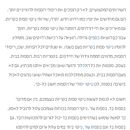
השירותים המקצועיים. לא רק הופכים את ריפודי הספות להיגייניים יותר.
הם גם מחדשים את יופיו כמו רהיט חדש. יתרה, שירותי ניקוי ספות בקריות.
גם מאריכים את חיי הרהיטים. הזמנה של ניקוי ספות בקריות. חוסך
עבורכם הוצאת
כספים
גדולה. הוצאה על רכישת רהיטים שוב. מומלץ
להזמין
ניקוי
ספות בקריות פעם בשנה. או שנתיים לכל הפחות. שכן, ריפודי
הספות, מהווים חממת גידול של חיידקים. בקטריות רבות. הספות בבית.
בעסק. סופגות את כל ה
לכלוך
והזעה שאנו מביאים איתנו מבחוץ. גם לא
פעם הספות בבית. ובעסק מתלכלכות מאוכל ושתיה שאנו נוהגים לאכול
בישיבה בספות. לכן
ניקוי יסודי
של הספות חשוב כל-כך.
חשוב! לא לנסות לעשות ניקוי ספות בקריות בעצמכם. בין אם מדובר
בספות בד. בספות עור. ניקוי הספות בכוחות עצמכם עלול להוביל לאסון.
כך למשל שימוש בעודף מים בספות בד יכול לגרום להתכווצות הבד. גם
בספות בד וגם ב
ספות עור
, ניקוי ביתי במים עלול גרום למים להיספג