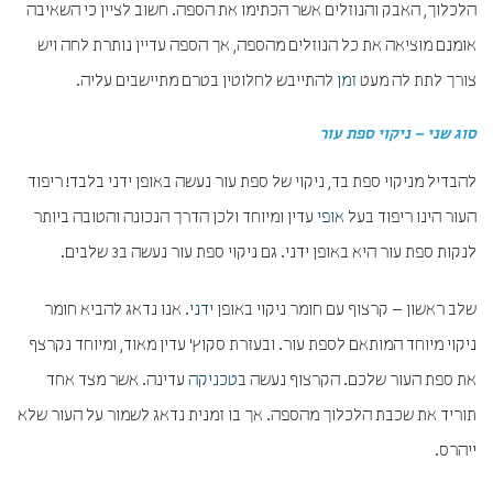
הלכלוך, האבק והנוזלים אשר הכתימו את הספה. חשוב לציין כי השאיבה
אומנם מוציאה את כל הנוזלים מהספה, אך הספה עדיין נותרת לחה ויש
צורך לתת לה מעט
זמן
להתייבש לחלוטין בטרם מתיישבים עליה.
סוג שני – ניקוי ספת עור
להבדיל מניקוי ספת בד, ניקוי של ספת עור נעשה באופן ידני בלבד! ריפוד
העור הינו ריפוד בעל
אופי
עדין ומיוחד ולכן הדרך הנכונה והטובה ביותר
לנקות ספת עור היא באופן ידני. גם ניקוי ספת עור נעשה ב3 שלבים.
שלב ראשון – קרצוף עם חומר ניקוי באופן
ידני
. אנו נדאג להביא חומר
ניקוי מיוחד המותאם לספת עור. ובעזרת סקוץ' עדין מאוד, ומיוחד נקרצף
את ספת העור שלכם. הקרצוף נעשה ב
טכניקה
עדינה. אשר מצד אחד
תוריד את שכבת הלכלוך מהספה. אך בו זמנית נדאג לשמור על העור שלא
ייהרס.