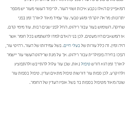
המאפיינים האלו נקבע איכות ושווי העור. לריפוד העשוי מעור יש מספר
יתרונות: מראה יוקרתי ומגע טבעי. עור עמיד מאוד לאורך זמן בפני
שחיקה. השימוש בעור עבור ריהוט. החל לפני שנים רבות. עוד מימי קדם.
אז המשאבים היו מעטים. לכן בני האדם למדו להשתמש בכל חומר אשר
היה זמין. זה כלל עורות של
בעלי חיים
. בשל עמידותו של העור. רהיטי עור,
הפכו בחירה פופולרית עבור ריהוט. אך על מנת שריהוט העשוי עור יישמר
לאורך זמן הוא דורש
טיפול
נאות. שכן עור עלול להתייבש ולהתפוצץ
ולהיקרע. לכן ספות עור דורשות טיפול מתאים ועדין. טיפול בספות עור
שונה מאוד מטיפול בספות בד בשל אופיו העדין של החומר.