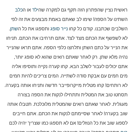
ראשית נציין שהפתרון הזה תקף גם למקרה שה
ילד
או ה
כלב
השתינו על הספה! שימו לב שאתם באמת מבצעים את זה לפי
השלבים שכתבנו. קודם כל קחו
נייר סופג
ותספגו את כל ה
שתן
.
לא לשפשף את הכתם מצד לצד. אתם תרחיבו את הכתם. תניחו
את הנייר על כתם השתן ותלחצו כלפי הספה. אתם תראו שהנייר
נהיה מלא שתן. רק לאחר שאתם רואים שהוא לא סופג יותר,
אתם יכולים לעבור לשלב הבא. קחו קערה נקייה ותוסיפו אליה
מים חמים עם אבקת סודה לשתייה. המים צריכים להיות חמים
לא רותחים! קחו מטלית מייקרופייבר חדשה ותניחו אותה בקערה.
תסחטו טוב את המטלית ותתחילו לנקות את הספה בצורה
מעגלית. לאחר שאתם רואים שהמטלית מלוכלכת. תטבלו אותה
שוב בקערה! לאחר שסיימתם לנקות את הכתם. אתם חייבים
לספוג שוב את כל הנוזלים! אם לא תספגו כמו שצריך יהיה לכם