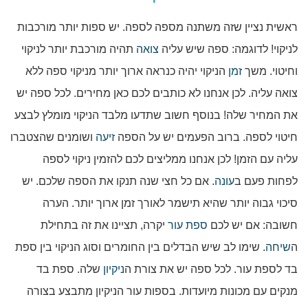
ראשית נציין שזה משתנה מספה לספה. יש ספות יותר מורכבות
לניקוי! לדוגמה: ספה שיש עליה
צואה
תהיה מורכבת יותר לניקוי
וחיטוי. משך
זמן
הניקוי יהיה כנראה ארוך יותר מניקוי ספה ללא
צואה עליה. לכן אנחנו לא כותבים לכם כאן מחירים. לכל ספה יש
את המחיר שלה! בנוסף חשוב שתדעו מלבד הניקוי מומלץ לבצע
חיטוי לספה. ברוב הפעמים יש על הספה
זיעה
ושומנים שהצטברו
עליה עם הזמן! לכן אנחנו ממליצים לכם להזמין ניקוי לספה
לפחות פעם ב
עונה
. אם כל חצי שנה תנקו את הספה שלכם. יש
סיכוי גבוה יותר שהיא תישמר לאורך זמן ארוך יותר. הערה
חשובה: אם יש לכם
ספת עור
יקרה, תציינו את זה בתחילת
ה
שיחה
. שימו לב שיש הבדלים בין החומרים וסוג הניקוי בין ספת
בד לספת עור. לכל ספה יש את צורת ה
ניקיון
שלה. ספת בד
מנקים עם מכונות מיועדות. בספות עור הניקיון מתבצע בצורה