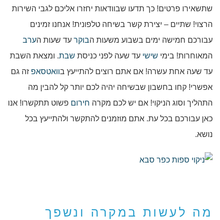
שתשאירו פרטים! כך תדעו שבוודאות יחזרו אליכם לגבי השירות
הרצוי! שתיים – יצירת קשר בשיחה טלפונית! אנחנו זמינים
עבורכם חמישה ימים בשבוע משעות ה
בוקר
עד שעות ה
ערב
המאוחרות! בימי
שישי
עד שעה לפני כניסת
שבת
. ומצאת השבת
עד שעה אחת עשרה! אם אתם רוצים להתייעץ ב
וואטסאפ
זה גם
אפשרי! קחו בחשבון שבשיחה יהיה לכם יותר קל להבין מה
התהליך וסוג הניקוי! אם יש לכם מקרה
חירום
פשוט תתקשרו! אנו
כאן עבורכם בכל עת. אתם מוזמנים להתקשר ולהתייעץ בכל
נושא.
מה לעשות במקרה ונשפך