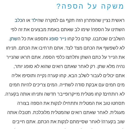
משקה על הספה?
ראשית נציין שהפתרון הזה תקף גם למקרה שה
ילד
או ה
כלב
השתינו על הספה! שימו לב שאתם באמת מבצעים את זה לפי
השלבים שכתבנו. קודם כל קחו
נייר סופג
ותספגו את כל ה
שתן
.
לא לשפשף את הכתם מצד לצד. אתם תרחיבו את הכתם. תניחו
את הנייר על כתם השתן ותלחצו כלפי הספה. אתם תראו שהנייר
נהיה מלא שתן. רק לאחר שאתם רואים שהוא לא סופג יותר,
אתם יכולים לעבור לשלב הבא. קחו קערה נקייה ותוסיפו אליה
מים חמים עם אבקת סודה לשתייה. המים צריכים להיות חמים
לא רותחים! קחו מטלית מייקרופייבר חדשה ותניחו אותה בקערה.
תסחטו טוב את המטלית ותתחילו לנקות את הספה בצורה
מעגלית. לאחר שאתם רואים שהמטלית מלוכלכת. תטבלו אותה
שוב בקערה! לאחר שסיימתם לנקות את הכתם. אתם חייבים