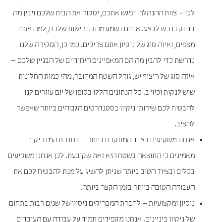
לכן – צוות ההנהלה ייפגש אתכם, יסקור את הבית שלכם ויבין מה
בדיוק נדרש לבצע. אנחנו נשמע מה הדרישות שלכם, למה אתם
מצפים, ואיזה סוג של ניקיון אתם צריכים. כמו כן, הסקירה שלנו
נדרשת כדי להבין מה הם המאפיינים היחודיים של הבניין שלכם –
איזה סוג של ריצוף יש, גודל השטח המדובר, מהי כמות החלונות
שיש לנקות וכיו"ב. כל הנתונים הללו בסופו של יום עוזרים לנו
להבטיח לכם שירותי ניקיון בסטנדרטים הגבוהים ביותר שאפשר
להציב.
אנחנו משקיעים בציוד המתקדם ביותר – בחברת המבריקים
מאמינים כי התוצאה בשטח היא זאת שקובעת. לכן אנחנו משקיעים
בכלים ובציוד הטוב ביותר שניתן להשיג על מנת להבטיח לכם את
העבודה הטובה ביותר בזמן הקצר ביותר.
ניסיון ומקצועיות – לחברת המבריקים ניסיון של שנים רבות בתחום
של ניקיון ביניינים. אנחנו מקפידים תמיד על עבודה עם העובדים