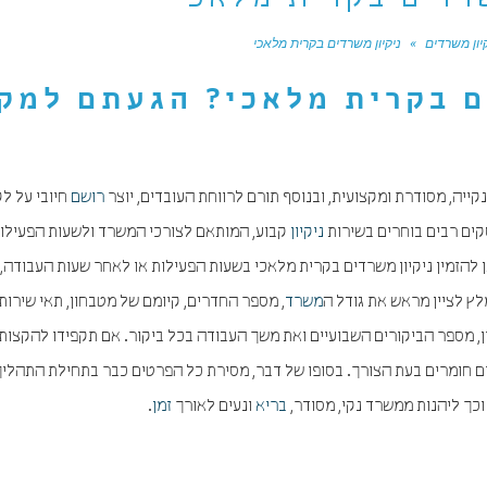
שרדים בקרית מלאכי
יון משרדים
»
ניקיון משרדים בקרית מלאכי
ם בקרית מלאכי? הגעתם למק
ייה, מסודרת ומקצועית, ובנוסף תורם לרווחת העובדים, יוצר
רושם
חיובי על לק
קים רבים בוחרים בשירות
ניקיון
קבוע, המותאם לצורכי המשרד ולשעות הפעילות
יתן להזמין ניקיון משרדים בקרית מלאכי בשעות הפעילות או לאחר שעות העבודה
לץ לציין מראש את גודל ה
משרד
, מספר החדרים, קיומם של מטבחון, תאי שירותי
יון, מספר הביקורים השבועיים ואת משך העבודה בכל ביקור. אם תקפידו להקצות
לים חומרים בעת הצורך. בסופו של דבר, מסירת כל הפרטים כבר בתחילת התהלי
, וכך ליהנות ממשרד נקי, מסודר,
בריא
ונעים לאורך
זמן
.