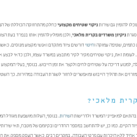
וכלו להזמין גם שירות
כחלק מהתחזוקה הכוללת של המ
ניקוי שטיחים מקצועי
מסגרת
, ולכן מומלץ להזמין אותו בנפרד בעת הצור
ניקיון משרדים בקרית מלאכי
כתמים, שטיפה עמוקה ו
חיטוי
דורשים ציוד מתקדם ואנשי מקצוע מנוסים. כאשר
 לעומת זאת, ניקוי שטיחים מקיר לקיר מתבצע במשרד עצמו, ולכן כדאי לבצע או
ילה, למנוע דריכה על שטיחים לחים ולקצר את זמן הייבוש. בנוסף, בעלי המקצוע
זרזים את תהליך הייבוש ומאפשרים לחזור לשגרת העבודה במהירות. כך השטי
קרית מלאכי?
ה בהתאם למאפייני המשרד ולדרישות ה
שירות
. בנוסף, העלות מושפעת מגודל המ
יוד הקיים. כמו כן, יש להתחשב במספר החדרים ובקיומם של מטבח, תאי שירותי
חיר אחיד ללא היכרות עם פרטי העבודה. במקרים רבים, כאשר העסק מספק את חו