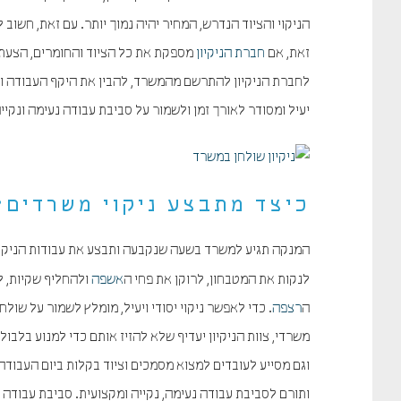
הניקוי והציוד הנדרש, המחיר יהיה נמוך יותר. עם זאת, חשוב 
זאת, אם
חברת הניקיון
מספקת את כל הציוד והחומרים, הצעת ה
לחברת הניקיון להתרשם מהמשרד, להבין את היקף העבודה ולה
יעיל ומסודר לאורך זמן ולשמור על סביבת עבודה נעימה ונקיי
כיצד מתבצע ניקוי משרדים?
המנקה תגיע למשרד בשעה שנקבעה ותבצע את עבודות הניקי
לנקות את המטבחון, לרוקן את פחי ה
אשפה
ולהחליף שקיות, ל
ה
רצפה
. כדי לאפשר ניקוי יסודי ויעיל, מומלץ לשמור על ש
משרדי, צוות הניקיון יעדיף שלא להזיז אותם כדי למנוע בלבו
וגם מסייע לעובדים למצוא מסמכים וציוד בקלות ביום העבודה
ותורם לסביבת עבודה נעימה, נקייה ומקצועית. סביבת עבודה 