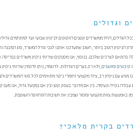
ם וגדולים
בכל הגדלים, החל ממשרדים קטנים הזקוקים לניקיון שבועי ועד למתחמים גדולי
ן הניקיון הטוב ביותר, חשוב שתעדכנו אותנו לגבי גודל המשרד, סוג המבנה ות
ילה בהתאם לצרכים שלכם. בנוסף, אנו מספקים שירותי ניקיון משרדים בפריסה 
ו
קיבוצים
ו
מושבים
, ולא רק בערים הגדולות. לדוגמה, ניתן להזמין שירותי ניקיון
מגיע עם ניסיון רב, ציוד מקצועי וחומרי ניקוי מתאימים לכל סוגי המשרדים והמ
בודה נקייה ונעימה. בין אם מדובר בעסק קטן ובין אם במפעל גדול, אנו מעניק
זמן באמצעות צוות מקצועי ומסור שמבין את חשיבות התחזוקה השוטפת.
רדים בקרית מלאכי?