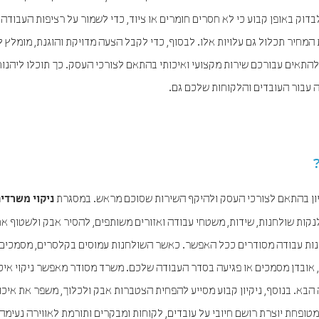
לבדוק באופן קבוע כי לא חסרים חומרים או ציוד, כדי לשמור על רציפות העבודה
מחיר תכלול גם עלויות אלו. לבסוף, כדי לקבל הצעה מדויקת והוגנת, מומלץ 
תאים עבורכם שירות מקצועי ואיכותי בהתאם לצורכי העסק. כך תוכלו ליהנות 
ה עבור העובדים והלקוחות שלכם גם.
ון בהתאם לצורכי העסק ולהיקף השירות שסוכם מראש. במסגרת
ניקוי משרדי
נקות שולחנות, שידות, משטחי עבודה ואזורים משותפים, להסיר אבק ולשטוף א
ולחנות עבודה מסודרים ככל האפשר. כאשר השולחנות עמוסים בקלסרים, מסמכים א
ל, אובדן מסמכים או פגיעה בסדר העבודה שלכם. משרד מסודר מאפשר ניקוי איכו
 הבא. בנוסף, ניקיון קבוע מסייע להפחית הצטברות אבק ולכלוך, משפר את איכו
מטופחת יוצרת רושם חיובי על עובדים, לקוחות ומבקרים ותורמת לאווירה נעימה