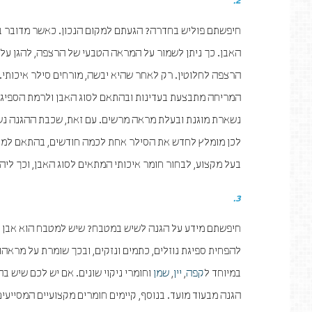
2.
חיפשתם פוליש בחדרה? הגעתם למקום הנכון. כאשר מדובר ב
האבן. כך ניתן לשמור על המראה הטבעי של הרצפה, להגן עליה
הרצפה לחלוטין. רק לאחר שהיא יבשה, מורחים סילר איכותי. 
המריחה מתבצעת בעדינות ובהתאם לסוג האבן ולרמת הספיגה 
נשארת מוגנת ובעלת מראה מרשים. עם זאת, שכבת ההגנה נשחקת
לכן מומלץ לחדש את הסילר אחת לכמה חודשים, בהתאם למ
בעל מקצוע, לבחור חומר איכותי המתאים לסוג האבן, וכך ליה
3.
חיפשתם מידע על הגנה לשיש במטבח? שיש למטבח הוא אבן טב
להפחית ספיגת נוזלים, כתמים ונזקים, ובכך שומרת על מראהו
במיוחד ל
קפה
,
יין
,
שמן
וחומרי ניקוי שונים. אם יש לכם שיש ב
הגנה מבעוד מועד. בנוסף, קיימים חומרים מקצועיים המסייע