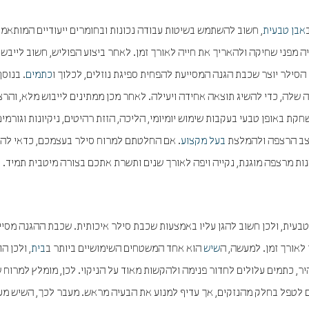
אבן טבעית
, חשוב להשתמש בשיטות עבודה נכונות ובחומרים ייעודיים המותאמי
 מפני שחיקה ולהאריך את חייה לאורך זמן. לאחר ביצוע הפוליש, חשוב לייבש
הסילר יוצר שכבת הגנה המסייעת להפחית ספיגת נוזלים, לכלוך ו
כתמים
. בנוסף
שלה, כדי להשיג תוצאה אחידה ויעילה. לאחר מכן ממתינים לייבוש מלא, והר
 באופן טבעי בעקבות שימוש יומיומי, הליכה, הזזת רהיטים, ניקיונות וגורמים
צב הרצפה ולהמלצת
בעל מקצוע
. אם החלטתם למרוח סילר בעצמכם, כדאי להת
נות מרצפה מוגנת, נקייה ויפה לאורך שנים ותשרת אתכם בצורה מיטבית תמיד.
עית, ולכן חשוב להגן עליו באמצעות שכבת סילר איכותית. שכבת ההגנה מסיי
 לאורך זמן. למעשה, ה
שיש
הוא אחד המשטחים השימושיים ביותר ב
בית
, ולכן ה
היר, כתמים עלולים לחדור פנימה ולהקשות מאוד על הניקוי. לכן, מומלץ למרוח
ים לטפל בחלק מהנזקים, אך עדיף למנוע את הבעיה מראש. מעבר לכך, השיש מע