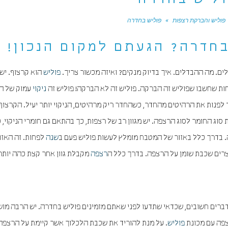
ליש בחדרה
פוליש והברקת רצפות
»
פוליש בחדרה
בחדרה? הגעתם למקום הנכון!
לים. מה ההבדלים. איך בדיוק מנקים? ואיזה מכשור צריך.
פוליש
הוא קרצוף. יש
ות שחשבו שפוליש זה הברקה. פוליש זה לא הברקה! פוליש זה
ניקוי
עמוק של ה
לפנות את הרהיטים מהחדר, כשהחדר ריק מרהיטים, הניקוי יותר יעיל. הקרצוף
ג החומר לסוג הרצפה. יש מגוון רב של רצפות, כך בהתאם גם חומרי הניקוי, כ
 בדרך כלל באזור של המטבח מומלץ לעשות פוליש פעם ב
שנה
לפחות. זה האזו
צרים שכבת שומן על הרצפה. בדרך כלל ה
רצפה
מקבלת גוון אחר קצת כהה יותר
 דברים חשובים, שכדאי שתדעו לפני שאתם מזמינים פוליש בחדרה. יש הרבה מוש
צפה עם מכונת
פוליש
. על מנת להוריד את שכבת הלכלוך אשר קיימת על הרצפה.