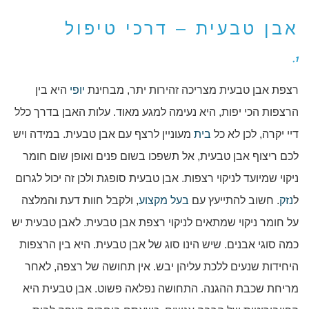
אבן טבעית – דרכי טיפול
1.
רצפת אבן טבעית מצריכה זהירות יתר, מבחינת
יופי
היא בין
הרצפות הכי יפות, היא נעימה למגע מאוד. עלות האבן בדרך כלל
דיי יקרה, לכן לא כל
בית
מעוניין לרצף עם אבן טבעית. במידה ויש
לכם ריצוף אבן טבעית, אל תשפכו בשום פנים ואופן שום חומר
ניקוי שמיועד לניקוי רצפות. אבן טבעית סופגת ולכן זה יכול לגרום
ל
נזק
. חשוב להתייעץ עם
בעל מקצוע
, ולקבל חוות דעת והמלצה
על חומר ניקוי שמתאים לניקוי רצפת אבן טבעית. לאבן טבעית יש
כמה סוגי אבנים. שיש הינו סוג של אבן טבעית. היא בין הרצפות
היחידות שנעים ללכת עליהן יבש. אין תחושה של רצפה, לאחר
מריחת שכבת ההגנה. התחושה נפלאה פשוט. אבן טבעית היא