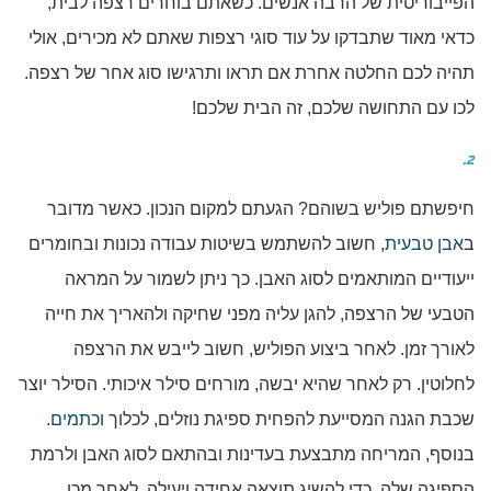
הפייבוריטית של הרבה אנשים. כשאתם בוחרים רצפה לבית,
כדאי מאוד שתבדקו על עוד סוגי רצפות שאתם לא מכירים, אולי
תהיה לכם החלטה אחרת אם תראו ותרגישו סוג אחר של רצפה.
לכו עם התחושה שלכם, זה הבית שלכם!
2.
חיפשתם פוליש בשוהם? הגעתם למקום הנכון. כאשר מדובר
ב
אבן טבעית
, חשוב להשתמש בשיטות עבודה נכונות ובחומרים
ייעודיים המותאמים לסוג האבן. כך ניתן לשמור על המראה
הטבעי של הרצפה, להגן עליה מפני שחיקה ולהאריך את חייה
לאורך זמן. לאחר ביצוע הפוליש, חשוב לייבש את הרצפה
לחלוטין. רק לאחר שהיא יבשה, מורחים סילר איכותי. הסילר יוצר
שכבת הגנה המסייעת להפחית ספיגת נוזלים, לכלוך ו
כתמים
.
בנוסף, המריחה מתבצעת בעדינות ובהתאם לסוג האבן ולרמת
הספיגה שלה, כדי להשיג תוצאה אחידה ויעילה. לאחר מכן