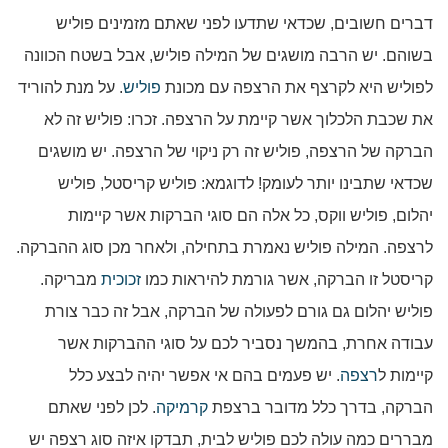
דברים חשובים, שכדאי שתדעו לפני שאתם מזמינים פוליש
בשוהם. יש הרבה מושגים של המילה פוליש, אבל בשטח הכוונה
לפוליש היא לקרצף את הרצפה עם מכונת
פוליש
. על מנת להוריד
את שכבת הלכלוך אשר קיימת על הרצפה. זכרו: פוליש זה לא
הברקה של הרצפה, פוליש זה רק ניקוי של הרצפה. יש מושגים
שכדאי שתבינו יותר לעומק! לדוגמא: פוליש קריסטל, פוליש
יהלום, פוליש ווקס, כל אלה הם סוגי הברקות אשר קיימות
לרצפה. המילה פוליש נאמרת בתחילה, ולאחר מכן סוג ההברקה.
קריסטל זו הברקה, אשר גורמת להיראות כמו
זכוכית
מבריקה.
פוליש יהלום גם גורם לפעולה של הברקה, אבל זה כבר צורת
עבודה אחרת, בהמשך נסביר לכם על סוגי ההברקות אשר
קיימות ל
רצפה
. יש פעמים בהם אי אפשר יהיה לבצע כלל
הברקה, בדרך כלל מדובר ברצפת
קרמיקה
. לכן לפני שאתם
מבררים כמה עולה לכם פוליש לבית, תבדקו איזה סוג רצפה יש