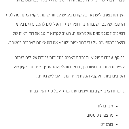
עבודות פוליש והברקת רצפות זו דרך מעולה לקבל ריצפה מטופחת.
איך מתבצע פוליש נגרים? קודם כל, יש לבחור שיטת ניקוי המתאימה לסוג
הרצפה שלכם. ישנם הרבה חומרי ניקוי העלולים להסב נזקים בלתי
הפיכים לסוג מסוים של מרצפות. חשוב לקרוא היטב את ההוראות של
היצרן המופיעות על גבי המרצפות ולוודא את התאמתם לצרכים במשרד.
בנוסף, עבודות פוליש והברקת רצפות בתדירות גבוהה עלולים לגרום
לעייפות מיותרת. משום כך, תמיד מומלץ להתעניין בשירותי ניקיון של
הטובים ביותר ולקבל הצעת מחיר טובה לפוליש נגרים.
בחברת המבריקים מתאימים את הברק לכל סוגי המרצפות:
אבן בזלת
מרצפות סומסום
בומנייט