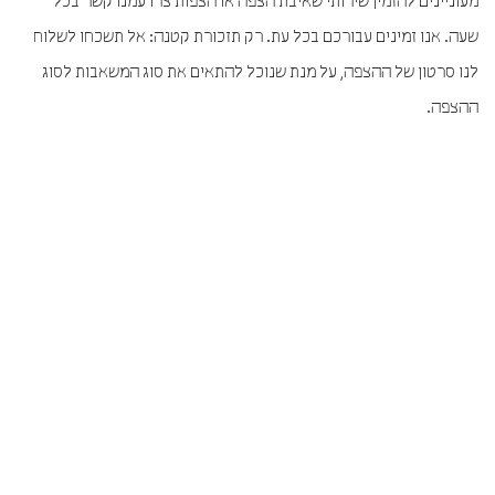
מעוניינים להזמין שירותי שאיבת הצפה או הצפות צרו עמנו קשר בכל
שעה. אנו זמינים עבורכם בכל עת. רק תזכורת קטנה: אל תשכחו לשלוח
לנו סרטון של ההצפה, על מנת שנוכל להתאים את סוג המשאבות לסוג
ההצפה.