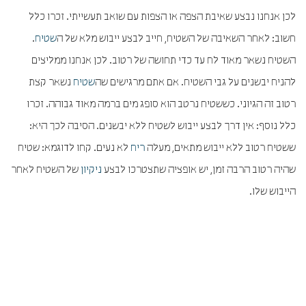
לכן אנחנו נבצע שאיבת הצפה או הצפות עם שואב תעשייתי. זכרו כלל
חשוב: לאחר השאיבה של השטיח, חייב לבצע ייבוש מלא של ה
שטיח
.
השטיח נשאר מאוד לח עד כדי תחושה של רטוב. לכן אנחנו ממליצים
להניח יבשנים על גבי השטיח. אם אתם מרגישים שה
שטיח
נשאר קצת
רטוב זה הגיוני. כששטיח נרטב הוא סופג מים ברמה מאוד גבוהה. זכרו
כלל נוסף: אין דרך לבצע ייבוש לשטיח ללא יבשנים. הסיבה לכך היא:
ששטיח רטוב ללא ייבוש מתאים, מעלה
ריח
לא נעים. קחו לדוגמא: שטיח
שהיה רטוב הרבה זמן, יש אופציה שתצטרכו לבצע
ניקיון
של השטיח לאחר
הייבוש שלו.