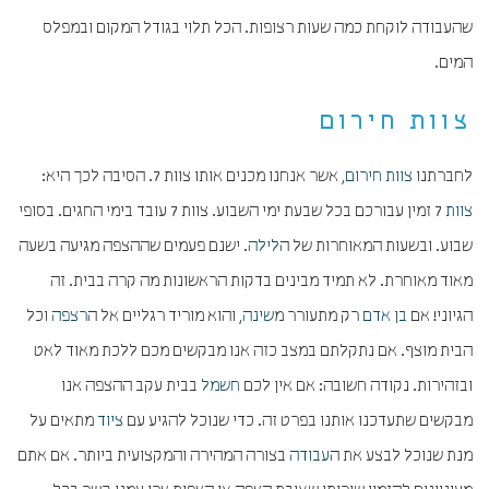
שהעבודה לוקחת כמה שעות רצופות. הכל תלוי בגודל המקום ובמפלס
המים.
צוות חירום
לחברתנו
צוות חירום
, אשר אנחנו מכנים אותו צוות 7. הסיבה לכך היא:
צוות
7 זמין עבורכם בכל שבעת ימי השבוע. צוות 7 עובד בימי החגים. בסופי
שבוע. ובשעות המאוחרות של ה
לילה
. ישנם פעמים שההצפה מגיעה בשעה
מאוד מאוחרת. לא תמיד מבינים בדקות הראשונות מה קרה בבית. זה
הגיוני! אם
בן אדם
רק מתעורר מ
שינה
, והוא מוריד רגליים אל ה
רצפה
וכל
הבית מוצף. אם נתקלתם במצב כזה אנו מבקשים מכם ללכת מאוד לאט
ובזהירות. נקודה חשובה: אם אין לכם
חשמל
בבית עקב ההצפה אנו
מבקשים שתעדכנו אותנו בפרט זה. כדי שנוכל להגיע עם
ציוד
מתאים על
מנת שנוכל לבצע את ה
עבודה
בצורה המהירה והמקצועית ביותר. אם אתם