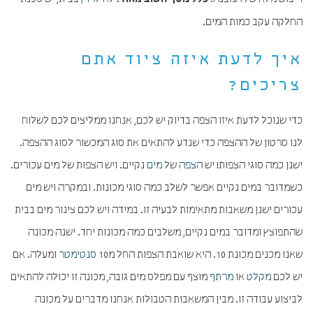
כלל נוסף חשוב מאוד:
החלקה עקב כמות המים.
איך לדעת איזה ציוד אתם
צריכים?
כדי שנוכל לדעת איזו הצפה בדיוק יש לכם, אנחנו ממליצים לכם לשלוח
לנו סרטון של ההצפה כדי שנדע להתאים את סוג המכשור לסוג ההצפה.
ישנן כמה סוגי הצפות! יש
הצפה
של
מים
נקיים. ויש הצפות של מים עכורים.
כשמדובר במים נקיים אפשר לשלב כמה סוגי מכונות. ובמקרה ויש מים
עכורים ישנן משאבות מתאימות לבעיה זו. במידה ויש לכם צינור מים בבית
שהתפוצץ ומדובר במים נקיים, משלבים כמה מכונות יחד. ישנה מכונה
שאנו מכנים מכונת 10. היא שואבת הצפות החל מ10
סנטימטר
ומעלה. אם
יש לכם
מקלט
או
מרתף
מוצף עם מפלס מים גובה, מכונה זו יכולה להתאים
לביצוע עבודה זו. מבין המשאבות הטבולות אנחנו מדברים על מכונה