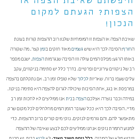
חיפשתם שאיבת הצפה או
הצפות? הגעתם למקום
הנכון!
שאיבת הצפה או הצפות זו המומחיות שלנו! רוב ההצפות קורות בעונת
ה
חורף
! הסיבה לכך היא שיש
גשמים
מאוד חזקים ב
זמן
קצר. מה שקורה
באותו הרגע: מפלס המים עולה וזו הסיבה שנגרמות
הצפות
. ישנם מספר
רב של ניקוזים עירוניים ופרטיים. בדרך כלל יש סתימה בניקוזים, עקב
עלים שעפו ברוח. שאריות
לכלוך
שלא טופלו זמן רב. אם נתקלתם בהצפה
במרפסת או בגג, אחת הסיבות שיכולה לגרום להצפה היא סתימה בניקוז.
במידה וכבר נוצרה אצלכם
הצפה
ב
בית
אנו ממליצים לא לחכות זמן רב
מדיי. הסיבה לכך היא: ככל שעובר הזמן המים מחלחלים לכל מקום שרק
מתאפשר להם. והם גורמים לנזקים. נזקי מים קורים ברוב ההצפות. כדי
למנוע החמרת נזקים אנחנו ממליצים לכם לבצע שאיבה של ההצפה
וייבוש מלא של המבנה.
לא
לרוץ
בבית, יש סכנת