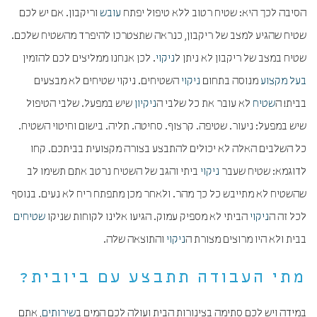
הסיבה לכך היא: שטיח רטוב ללא טיפול יפתח
עובש
וריקבון. אם יש לכם
שטיח שהגיע למצב של ריקבון, כנראה שתצטרכו להיפרד מהשטיח שלכם.
שטיח במצב של ריקבון לא ניתן ל
ניקוי
. לכן אנחנו ממליצים לכם להזמין
בעל מקצוע
מנוסה בתחום
ניקוי
השטיחים. ניקוי שטיחים לא מבצעים
בבית! ה
שטיח
לא עובר את כל שלבי ה
ניקיון
שיש במפעל. שלבי הטיפול
שיש במפעל: ניעור. שטיפה. קרצוף. סחיטה. תליה. בישום וחיטוי השטיח.
כל השלבים האלה לא יכולים להתבצע בצורה מקצועית בביתכם. קחו
לדוגמא: שטיח שעבר
ניקוי
ביתי והגב של השטיח נרטב אתם תשימו לב
שהשטיח לא מתייבש כל כך מהר. ולאחר מכן מתפתח ריח לא נעים. בנוסף
לכל זה ה
ניקוי
הביתי לא מספיק עמוק. הגיעו אלינו לקוחות שניקו
שטיחים
בבית ולא היו מרוצים מצורת ה
ניקוי
והתוצאה שלה.
מתי העבודה תתבצע עם ביובית?
במידה ויש לכם סתימה בצינורות הבית ועולה לכם המים ב
שירותים
, אתם