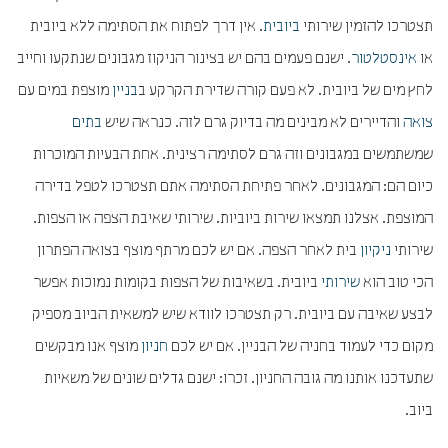
תצטרכו להזמין שירותי
ביובית
. אין דרך לפתוח את הסתימה ללא ביובית
או
אינסטלטור
. ישנם פעמים בהם יש בצינור הניקוז מגבונים שנתקעו וחייב
לחץ מים של ביובית. לא פעם קורה שדירת הקרקע ב
בניין
מוצפת במים עם
צואה
והדיירים לא מבינים מה בדיוק גרם לזה. כנראה שיש
בתים
שמשתמשים במגבונים וזה גרם לסתימה רצינית. אחת הבעיות המוכרות
כיום הם: המגבונים. לאחר פתיחת הסתימה אתם תצטרכו לטפל בדירה
המוצפת. אצלנו תמצאו שירות ביוביות. שירותי שאיבת הצפה או הצפות.
שירותי
ניקיון
בית לאחר הצפה. אם יש לכם מרתף מוצף בצואה הפתרון
הכי טוב הוא
שירותי
ביובית. בשאיבות של הצפות בקומות נמוכות אפשר
לבצע שאיבה עם ביובית. רק תצטרכו לוודא שיש למשאית הביוב מספיק
מקום כדי לעמוד בחניה של הבניין. אם יש לכם
חניון
מוצף אנו מבקשים
שתעדכנו אותנו מה גובה החניון. זכרו: ישנם גדלים שונים של משאיות
ביוב.